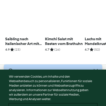
Saibling nach
Kimchi Salat mit
Lachs mit
italienischer Art mit
Resten vom Brathuhn
Mandelkrus
Paprikadip und
Erbsen-Spi
4.9
(23)
4.7
(16)
4.7
(52)
Fenchelsalat
© Copyright 2026
Wir verwenden Cookies, um Inhalte und den
Webseitenbesuch zu personalisieren, Funktionen für soziale
Nutzungsbedingungen
Medien anbieten zu können und Webseitenzugriffe zu
Datenschutzrichtlinien
analysieren. Informationen zur Webseitennutzung geben
Disclaimer
wir außerdem an unsere Partner für soziale Medien,
Werbung und Analysen weiter.
Impressum