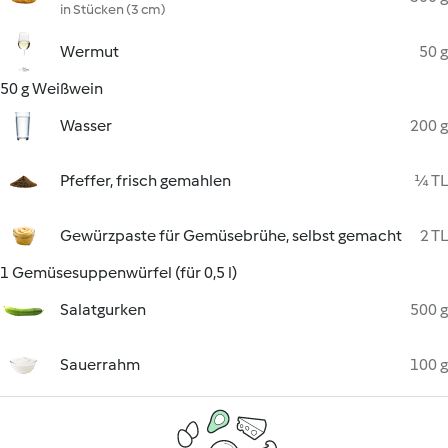
in Stücken (3 cm)
Wermut
50 g
50 g Weißwein
Wasser
200 g
Pfeffer, frisch gemahlen
¼ TL
Gewürzpaste für Gemüsebrühe, selbst gemacht
2 TL
1 Gemüsesuppenwürfel (für 0,5 l)
Salatgurken
500 g
Sauerrahm
100 g