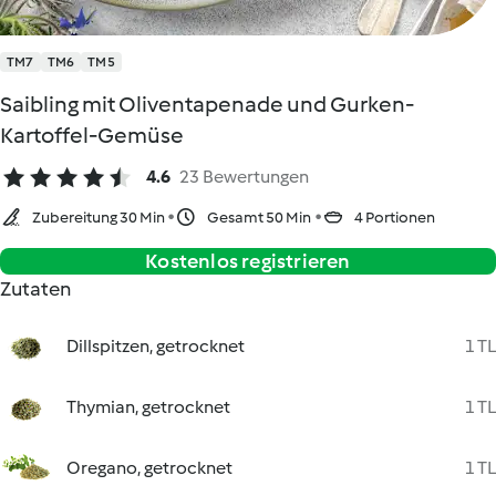
TM7
TM6
TM5
Saibling mit Oliventapenade und Gurken-
Kartoffel-Gemüse
4.6
23 Bewertungen
Zubereitung 30 Min
Gesamt 50 Min
4 Portionen
Kostenlos registrieren
Zutaten
Dillspitzen, getrocknet
1 TL
Thymian, getrocknet
1 TL
Oregano, getrocknet
1 TL