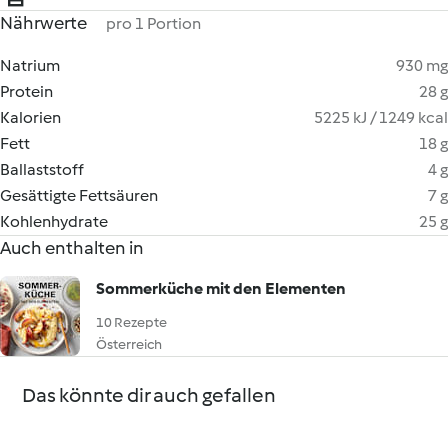
Nährwerte
pro 1 Portion
Natrium
930 mg
Protein
28 g
Kalorien
5225 kJ / 1249 kcal
Fett
18 g
Ballaststoff
4 g
Gesättigte Fettsäuren
7 g
Kohlenhydrate
25 g
Auch enthalten in
Sommerküche mit den Elementen
10 Rezepte
Österreich
Das könnte dir auch gefallen