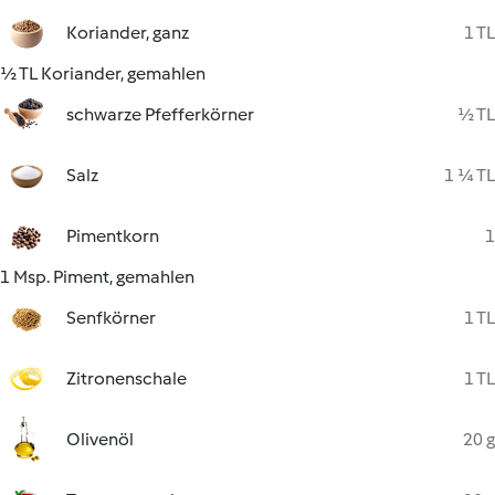
Koriander, ganz
1 TL
½ TL Koriander, gemahlen
schwarze Pfefferkörner
½ TL
Salz
1 ¼ TL
Pimentkorn
1
1 Msp. Piment, gemahlen
Senfkörner
1 TL
Zitronenschale
1 TL
Olivenöl
20 g