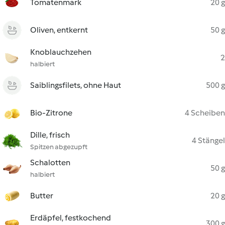
Tomatenmark
20 g
Oliven, entkernt
50 g
Knoblauchzehen
2
halbiert
Saiblingsfilets, ohne Haut
500 g
Bio-Zitrone
4 Scheiben
Dille, frisch
4 Stängel
Spitzen abgezupft
Schalotten
50 g
halbiert
Butter
20 g
Erdäpfel, festkochend
300 g