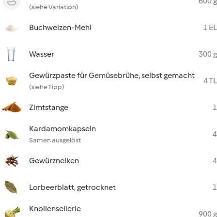
600 g
(siehe Variation)
Buchweizen-Mehl
1 EL
Wasser
300 g
Gewürzpaste für Gemüsebrühe, selbst gemacht
4 TL
(siehe Tipp)
Zimtstange
1
Kardamomkapseln
4
Samen ausgelöst
Gewürznelken
4
Lorbeerblatt, getrocknet
1
Knollensellerie
900 g