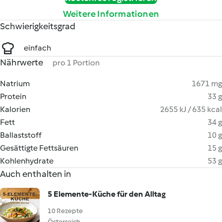
Weitere Informationen
Schwierigkeitsgrad
einfach
Nährwerte
pro 1 Portion
Natrium
1671 mg
Protein
33 g
Kalorien
2655 kJ / 635 kcal
Fett
34 g
Ballaststoff
10 g
Gesättigte Fettsäuren
15 g
Kohlenhydrate
53 g
Auch enthalten in
5 Elemente-Küche für den Alltag
10 Rezepte
Österreich