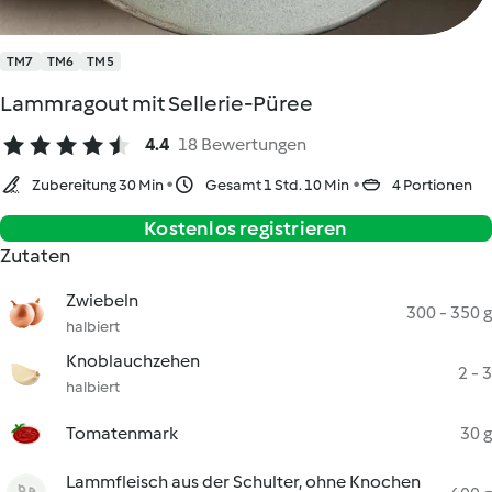
TM7
TM6
TM5
Lammragout mit Sellerie-Püree
4.4
18 Bewertungen
Zubereitung 30 Min
Gesamt 1 Std. 10 Min
4 Portionen
Kostenlos registrieren
Zutaten
Zwiebeln
300 - 350 g
halbiert
Knoblauchzehen
2 - 3
halbiert
Tomatenmark
30 g
Lammfleisch aus der Schulter, ohne Knochen