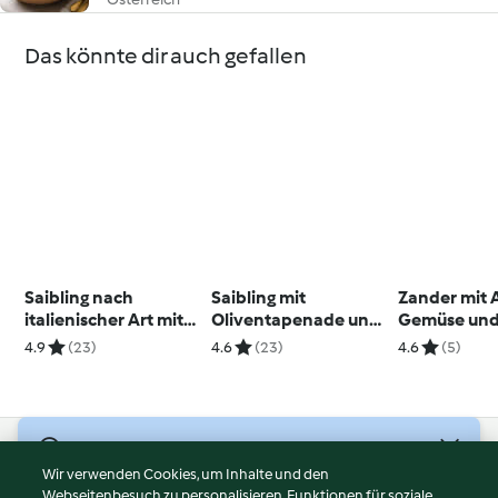
Das könnte dir auch gefallen
Saibling nach
Saibling mit
Zander mit 
italienischer Art mit
Oliventapenade und
Gemüse und
Paprikadip und
Gurken-Kartoffel-
4.9
(23)
4.6
(23)
4.6
(5)
Fenchelsalat
Gemüse
© Copyright 2026
Wir verwenden Cookies, um Inhalte und den
Webseitenbesuch zu personalisieren, Funktionen für soziale