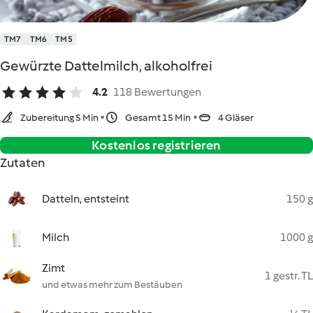
TM7
TM6
TM5
Gewürzte Dattelmilch, alkoholfrei
4.2
118 Bewertungen
Zubereitung 5 Min
Gesamt 15 Min
4 Gläser
Kostenlos registrieren
Zutaten
Datteln, entsteint
150 g
Milch
1000 g
Zimt
1 gestr. TL
und etwas mehr zum Bestäuben