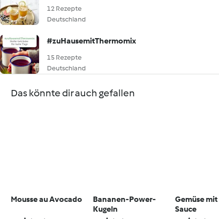
12 Rezepte
Deutschland
#zuHausemitThermomix
15 Rezepte
Deutschland
Das könnte dir auch gefallen
Mousse au Avocado
Bananen-Power-
Gemüse mit
Kugeln
Sauce