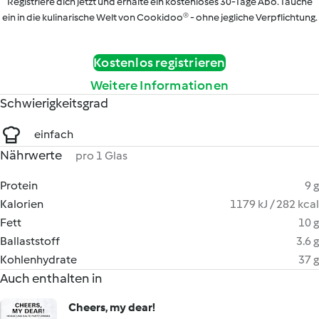
Registriere dich jetzt und erhalte ein kostenloses 30-Tage Abo. Tauche
ein in die kulinarische Welt von Cookidoo® - ohne jegliche Verpflichtung.
Kostenlos registrieren
Weitere Informationen
Schwierigkeitsgrad
einfach
Nährwerte
pro 1 Glas
Protein
9 g
Kalorien
1179 kJ / 282 kcal
Fett
10 g
Ballaststoff
3.6 g
Kohlenhydrate
37 g
Auch enthalten in
Cheers, my dear!