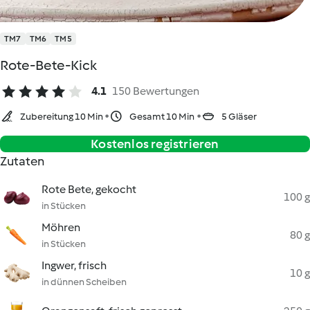
TM7
TM6
TM5
Rote-Bete-Kick
4.1
150 Bewertungen
Zubereitung 10 Min
Gesamt 10 Min
5 Gläser
Kostenlos registrieren
Zutaten
Rote Bete, gekocht
100 g
in Stücken
Möhren
80 g
in Stücken
Ingwer, frisch
10 g
in dünnen Scheiben