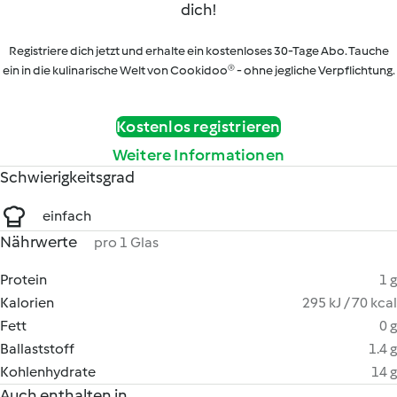
dich!
Registriere dich jetzt und erhalte ein kostenloses 30-Tage Abo. Tauche
ein in die kulinarische Welt von Cookidoo® - ohne jegliche Verpflichtung.
Kostenlos registrieren
Weitere Informationen
Schwierigkeitsgrad
einfach
Nährwerte
pro 1 Glas
Protein
1 g
Kalorien
295 kJ / 70 kcal
Fett
0 g
Ballaststoff
1.4 g
Kohlenhydrate
14 g
Auch enthalten in