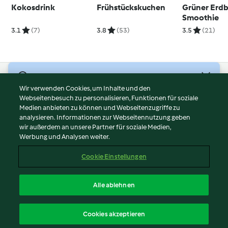
Kokosdrink
Frühstückskuchen
Grüner Erdb
Smoothie
3.1
(7)
3.8
(53)
3.5
(21)
© Copyright 2026
Wir verwenden Cookies, um Inhalte und den
Webseitenbesuch zu personalisieren, Funktionen für soziale
Nutzungsbedingungen
Medien anbieten zu können und Webseitenzugriffe zu
Datenschutzrichtlinien
analysieren. Informationen zur Webseitennutzung geben
Disclaimer
wir außerdem an unsere Partner für soziale Medien,
Werbung und Analysen weiter.
Impressum
Cookies
Cookie Einstellungen
Inhalt melden
Vertrag widerrufen
Alle ablehnen
Erklärung zur Barrierefreiheit
Deutsch
Cookies akzeptieren