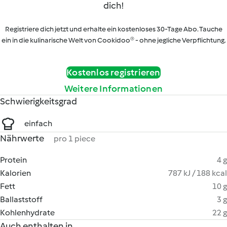
dich!
Registriere dich jetzt und erhalte ein kostenloses 30-Tage Abo. Tauche
ein in die kulinarische Welt von Cookidoo® - ohne jegliche Verpflichtung.
Kostenlos registrieren
Weitere Informationen
Schwierigkeitsgrad
einfach
Nährwerte
pro 1 piece
Protein
4 g
Kalorien
787 kJ / 188 kcal
Fett
10 g
Ballaststoff
3 g
Kohlenhydrate
22 g
Auch enthalten in