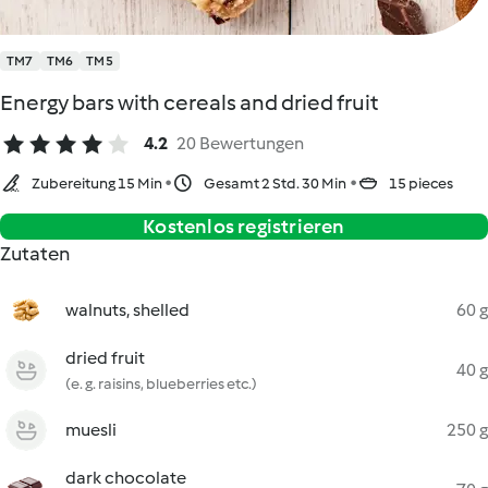
TM7
TM6
TM5
Energy bars with cereals and dried fruit
4.2
20 Bewertungen
Zubereitung 15 Min
Gesamt 2 Std. 30 Min
15 pieces
Kostenlos registrieren
Zutaten
walnuts, shelled
60 g
dried fruit
40 g
(e. g. raisins, blueberries etc.)
muesli
250 g
dark chocolate