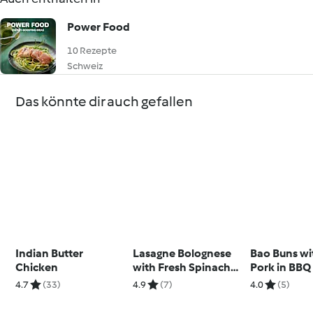
Power Food
10 Rezepte
Schweiz
Das könnte dir auch gefallen
Indian Butter
Lasagne Bolognese
Bao Buns wi
Chicken
with Fresh Spinach
Pork in BBQ
Pasta
4.7
(33)
4.9
(7)
4.0
(5)