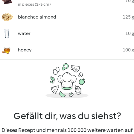
70 g
in pieces (2-3 cm)
blanched almond
125 g
water
10 g
honey
100 g
Gefällt dir, was du siehst?
Dieses Rezept und mehr als 100 000 weitere warten auf