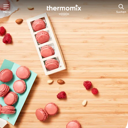
Zum
Menü
Suchen
Hauptinhalt
springen