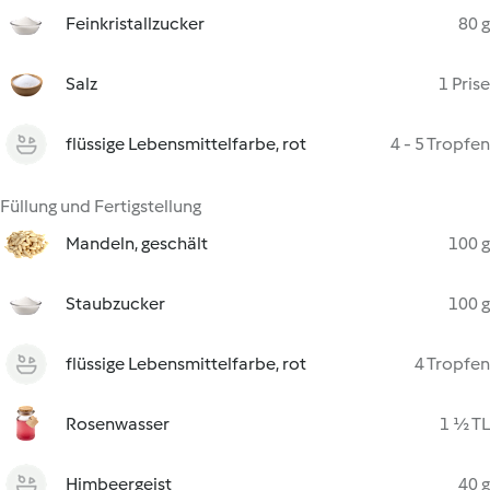
Feinkristallzucker
80 g
Salz
1 Prise
flüssige Lebensmittelfarbe, rot
4 - 5 Tropfen
Füllung und Fertigstellung
Mandeln, geschält
100 g
Staubzucker
100 g
flüssige Lebensmittelfarbe, rot
4 Tropfen
Rosenwasser
1 ½ TL
Himbeergeist
40 g