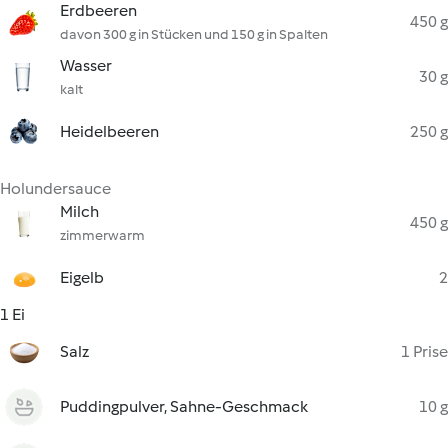
Erdbeeren
450 g
davon 300 g in Stücken und 150 g in Spalten
Wasser
30 g
kalt
Heidelbeeren
250 g
Holundersauce
Milch
450 g
zimmerwarm
Eigelb
2
1 Ei
Salz
1 Prise
Puddingpulver, Sahne-Geschmack
10 g