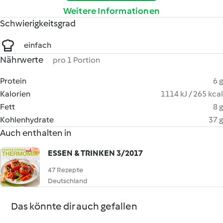
Weitere Informationen
Schwierigkeitsgrad
einfach
Nährwerte
pro 1 Portion
Protein
6 g
Kalorien
1114 kJ / 265 kcal
Fett
8 g
Kohlenhydrate
37 g
Auch enthalten in
ESSEN & TRINKEN 3/2017
47 Rezepte
Deutschland
Das könnte dir auch gefallen