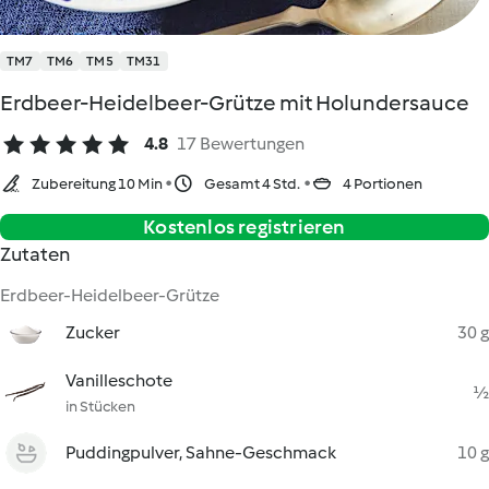
TM7
TM6
TM5
TM31
Erdbeer-Heidelbeer-Grütze mit Holundersauce
4.8
17 Bewertungen
Zubereitung 10 Min
Gesamt 4 Std.
4 Portionen
Kostenlos registrieren
Zutaten
Erdbeer-Heidelbeer-Grütze
Zucker
30 g
Vanilleschote
½
in Stücken
Puddingpulver, Sahne-Geschmack
10 g