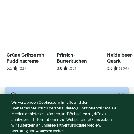
Grüne Grütze mit
Pfirsich-
Heidelbeer-
Puddingcreme
Butterkuchen
Quark
3.6
(21)
3.8
(23)
3.8
(104)
© Copyright 2026
Wir verwenden Cookies, um Inhalte und den
Webseitenbesuch zu personalisieren, Funktionen für soziale
Nutzungsbedingungen
Medien anbieten zu können und Webseitenzugriffe zu
Datenschutzrichtlinien
analysieren. Informationen zur Webseitennutzung geben
Disclaimer
wir außerdem an unsere Partner für soziale Medien,
Werbung und Analysen weiter.
Impressum