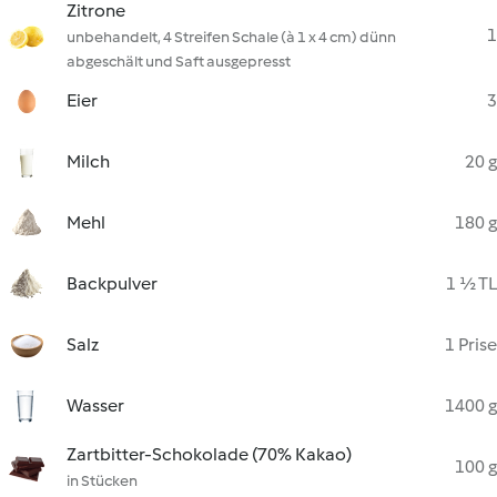
Zitrone
1
unbehandelt, 4 Streifen Schale (à 1 x 4 cm) dünn
abgeschält und Saft ausgepresst
Eier
3
Milch
20 g
Mehl
180 g
Backpulver
1 ½ TL
Salz
1 Prise
Wasser
1400 g
Zartbitter-Schokolade (70% Kakao)
100 g
in Stücken