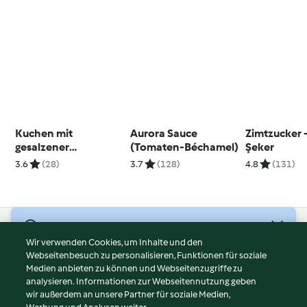
Kuchen mit
Aurora Sauce
Zimtzucker -
gesalzener
(Tomaten-Béchamel)
Şeker
Karamellsauce
3.6
(28)
3.7
(128)
4.8
(131)
© Copyright 2026
Wir verwenden Cookies, um Inhalte und den
Webseitenbesuch zu personalisieren, Funktionen für soziale
Nutzungsbedingungen
Medien anbieten zu können und Webseitenzugriffe zu
Datenschutzrichtlinien
analysieren. Informationen zur Webseitennutzung geben
Disclaimer
wir außerdem an unsere Partner für soziale Medien,