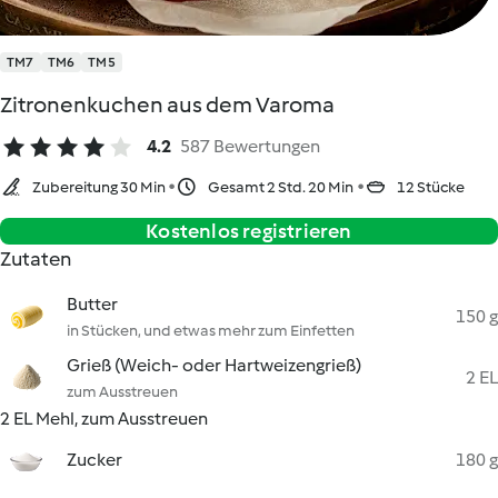
TM7
TM6
TM5
Zitronenkuchen aus dem Varoma
4.2
587 Bewertungen
Zubereitung 30 Min
Gesamt 2 Std. 20 Min
12 Stücke
Kostenlos registrieren
Zutaten
Butter
150 g
in Stücken, und etwas mehr zum Einfetten
Grieß (Weich- oder Hartweizengrieß)
2 EL
zum Ausstreuen
2 EL Mehl, zum Ausstreuen
Zucker
180 g