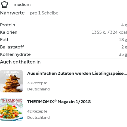
medium
Nährwerte
pro 1 Scheibe
Protein
4 g
Kalorien
1355 kJ / 324 kcal
Fett
18 g
Ballaststoff
2 g
Kohlenhydrate
35 g
Auch enthalten in
Aus einfachen Zutaten werden Lieblingsspeisen!
38 Rezepte
Deutschland
THERMOMIX® Magazin 1/2018
42 Rezepte
Deutschland