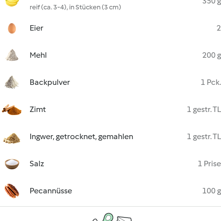
350 g
reif (ca. 3-4), in Stücken (3 cm)
Eier
2
Mehl
200 g
Backpulver
1 Pck.
Zimt
1 gestr. TL
Ingwer, getrocknet, gemahlen
1 gestr. TL
Salz
1 Prise
Pecannüsse
100 g