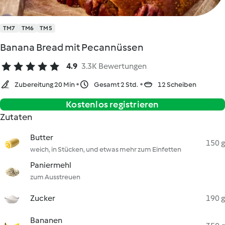
TM7
TM6
TM5
Banana Bread mit Pecannüssen
4.9
3.3K Bewertungen
Zubereitung 20 Min
Gesamt 2 Std.
12 Scheiben
Kostenlos registrieren
Zutaten
Butter
150 g
weich, in Stücken, und etwas mehr zum Einfetten
Paniermehl
zum Ausstreuen
Zucker
190 g
Bananen