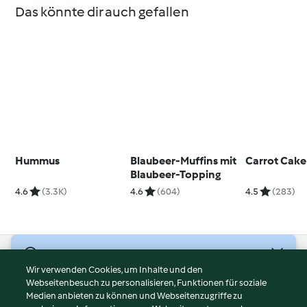
Das könnte dir auch gefallen
Hummus
Blaubeer-Muffins mit
Carrot Cake
Blaubeer-Topping
4.6
(3.3K)
4.6
(604)
4.5
(283)
© Copyright 2026
Wir verwenden Cookies, um Inhalte und den
Webseitenbesuch zu personalisieren, Funktionen für soziale
Nutzungsbedingungen
Medien anbieten zu können und Webseitenzugriffe zu
Datenschutzrichtlinien