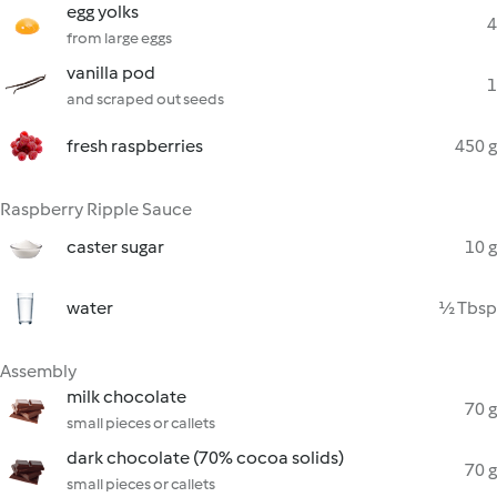
egg yolks
4
from large eggs
vanilla pod
1
and scraped out seeds
fresh raspberries
450 g
Raspberry Ripple Sauce
caster sugar
10 g
water
½ Tbsp
Assembly
milk chocolate
70 g
small pieces or callets
dark chocolate (70% cocoa solids)
70 g
small pieces or callets