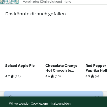
Vereinigtes Königreich und Irland
Das könnte dir auch gefallen
Spiced Apple Pie
Chocolate Orange
Red Pepper
Hot Chocolate
Paprika Hol
Stirrers
Sauce
4.7
(15)
4.6
(10)
4.5
(6)
© Copyright 2026
Wir verwenden Cookies, um Inhalte und den