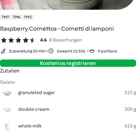
TM7
TM6
TM5
Raspberry Cornettos - Cornetti di lamponi
4.6
8 Bewertungen
Zubereitung 30 Min
Gesamt 15 Std.
9 portions
Kostenlos registrieren
Zutaten
Gelato
granulated sugar
225 g
double cream
300 g
whole milk
410 g