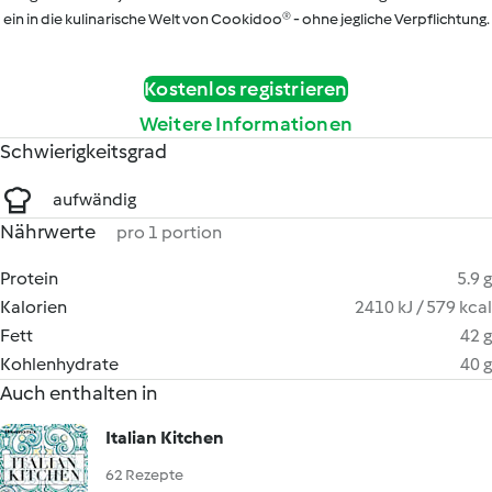
ein in die kulinarische Welt von Cookidoo® - ohne jegliche Verpflichtung.
Kostenlos registrieren
Weitere Informationen
Schwierigkeitsgrad
aufwändig
Nährwerte
pro 1 portion
Protein
5.9 g
Kalorien
2410 kJ / 579 kcal
Fett
42 g
Kohlenhydrate
40 g
Auch enthalten in
Italian Kitchen
62 Rezepte