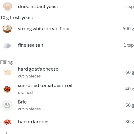
dried instant yeast
1 tsp
10 g fresh yeast
strong white bread flour
500 g
fine sea salt
1 tsp
Filling
hard goat's cheese
60 g
cut in pieces
sun-dried tomatoes in oil
40 g
drained
Brie
50 g
cut in pieces
bacon lardons
80 g