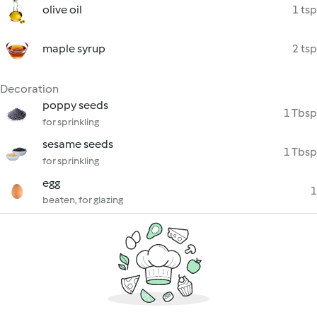
olive oil
1 tsp
maple syrup
2 tsp
Decoration
poppy seeds
1 Tbsp
for sprinkling
sesame seeds
1 Tbsp
for sprinkling
egg
1
beaten, for glazing