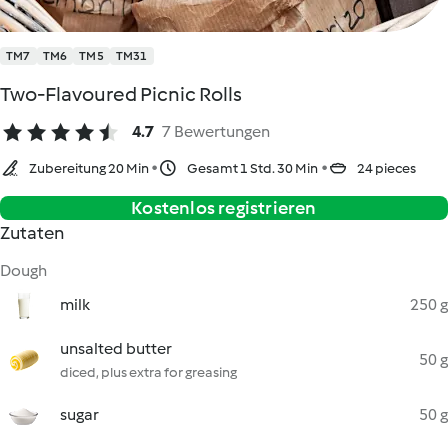
TM7
TM6
TM5
TM31
Two-Flavoured Picnic Rolls
4.7
7 Bewertungen
Zubereitung 20 Min
Gesamt 1 Std. 30 Min
24 pieces
Kostenlos registrieren
Zutaten
Dough
milk
250 g
unsalted butter
50 g
diced, plus extra for greasing
sugar
50 g