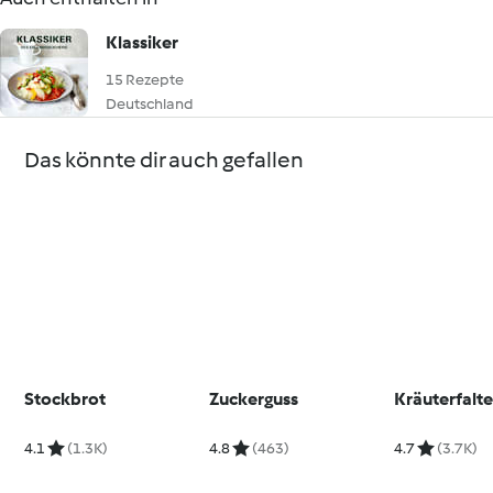
Klassiker
15 Rezepte
Deutschland
Das könnte dir auch gefallen
Stockbrot
Zuckerguss
Kräuterfalt
4.1
(1.3K)
4.8
(463)
4.7
(3.7K)