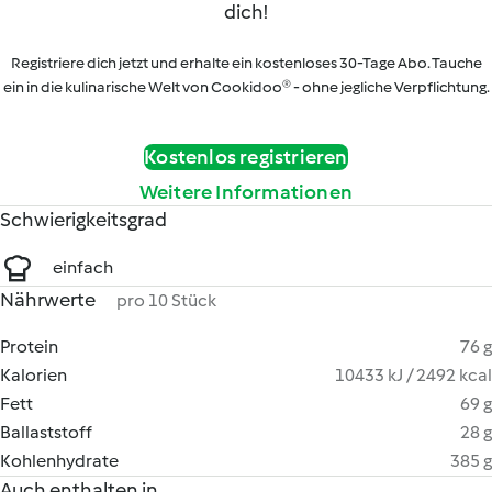
dich!
Registriere dich jetzt und erhalte ein kostenloses 30-Tage Abo. Tauche
ein in die kulinarische Welt von Cookidoo® - ohne jegliche Verpflichtung.
Kostenlos registrieren
Weitere Informationen
Schwierigkeitsgrad
einfach
Nährwerte
pro 10 Stück
Protein
76 g
Kalorien
10433 kJ / 2492 kcal
Fett
69 g
Ballaststoff
28 g
Kohlenhydrate
385 g
Auch enthalten in