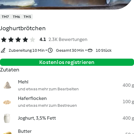
TM7
TM6
TM5
Joghurtbrötchen
4.1
2.3K Bewertungen
Zubereitung 10 Min
Gesamt 30 Min
10 Stück
Kostenlos registrieren
Zutaten
Mehl
400 g
und etwas mehr zum Bearbeiten
Haferflocken
100 g
und etwas mehr zum Bestreuen
Joghurt, 3,5% Fett
400 g
Butter