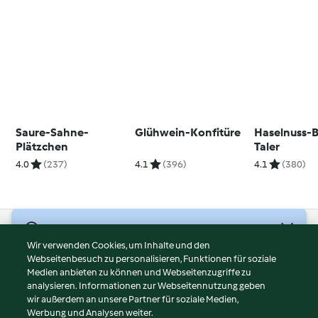
Saure-Sahne-
Glühwein-Konfitüre
Haselnuss-B
Plätzchen
Taler
4.0
(237)
4.1
(396)
4.1
(380)
© Copyright 2026
Wir verwenden Cookies, um Inhalte und den
Webseitenbesuch zu personalisieren, Funktionen für soziale
Nutzungsbedingungen
Medien anbieten zu können und Webseitenzugriffe zu
Datenschutzrichtlinien
analysieren. Informationen zur Webseitennutzung geben
Disclaimer
wir außerdem an unsere Partner für soziale Medien,
Werbung und Analysen weiter.
Impressum