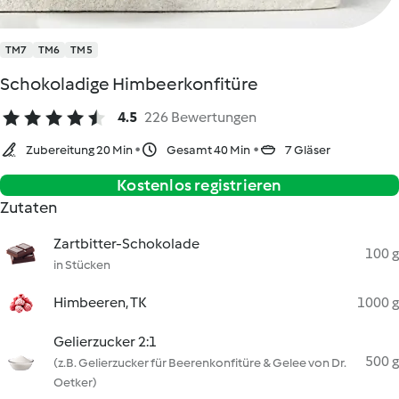
TM7
TM6
TM5
Schokoladige Himbeerkonfitüre
4.5
226 Bewertungen
Zubereitung 20 Min
Gesamt 40 Min
7 Gläser
Kostenlos registrieren
Zutaten
Zartbitter-Schokolade
100 g
in Stücken
Himbeeren, TK
1000 g
Gelierzucker 2:1
500 g
(z.B. Gelierzucker für Beerenkonfitüre & Gelee von Dr.
Oetker)