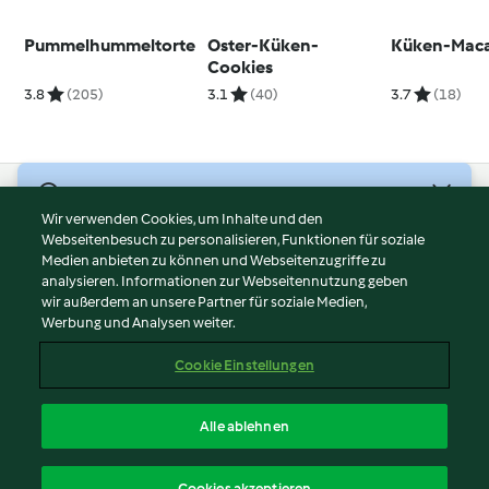
Pummelhummeltorte
Oster-Küken-
Küken-Mac
Cookies
3.8
(205)
3.1
(40)
3.7
(18)
© Copyright 2026
Wir verwenden Cookies, um Inhalte und den
Webseitenbesuch zu personalisieren, Funktionen für soziale
Nutzungsbedingungen
Medien anbieten zu können und Webseitenzugriffe zu
Datenschutzrichtlinien
analysieren. Informationen zur Webseitennutzung geben
Disclaimer
wir außerdem an unsere Partner für soziale Medien,
Werbung und Analysen weiter.
Impressum
Cookies
Cookie Einstellungen
Inhalt melden
Vertrag widerrufen
Alle ablehnen
Erklärung zur Barrierefreiheit
Deutsch
Cookies akzeptieren