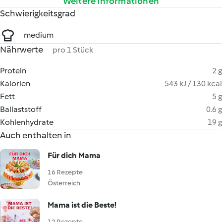
Weitere Informationen
Schwierigkeitsgrad
medium
Nährwerte
pro 1 Stück
Protein
2 g
Kalorien
543 kJ / 130 kcal
Fett
5 g
Ballaststoff
0.6 g
Kohlenhydrate
19 g
Auch enthalten in
Für dich Mama
16 Rezepte
Österreich
Mama ist die Beste!
12 Rezepte