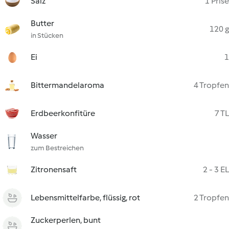
Salz
1 Prise
Butter
120 g
in Stücken
Ei
1
Bittermandelaroma
4 Tropfen
Erdbeerkonfitüre
7 TL
Wasser
zum Bestreichen
Zitronensaft
2 - 3 EL
Lebensmittelfarbe, flüssig, rot
2 Tropfen
Zuckerperlen, bunt