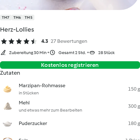
TM7
TM6
TM5
Herz-Lollies
4.3
27 Bewertungen
Zubereitung 30 Min
Gesamt 2 Std.
28 Stück
Kostenlos registrieren
Zutaten
Marzipan-Rohmasse
150 g
in Stücken
Mehl
300 g
und etwas mehr zum Bearbeiten
Puderzucker
180 g