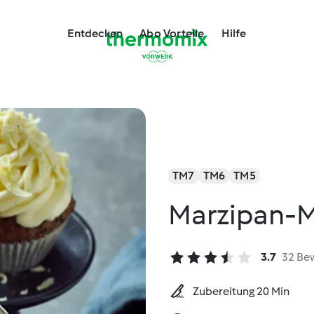
Entdecken
Abo Vorteile
Hilfe
TM7
TM6
TM5
Marzipan-
3.7
32 Be
Zubereitung 20 Min