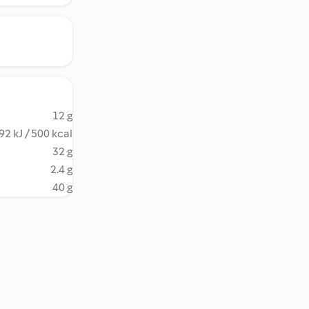
12 g
92 kJ / 500 kcal
32 g
2.4 g
40 g