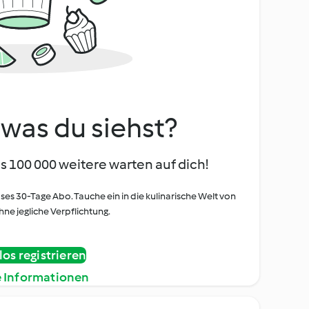
, was du siehst?
s 100 000 weitere warten auf dich!
oses 30-Tage Abo. Tauche ein in die kulinarische Welt von
ne jegliche Verpflichtung.
os registrieren
e Informationen