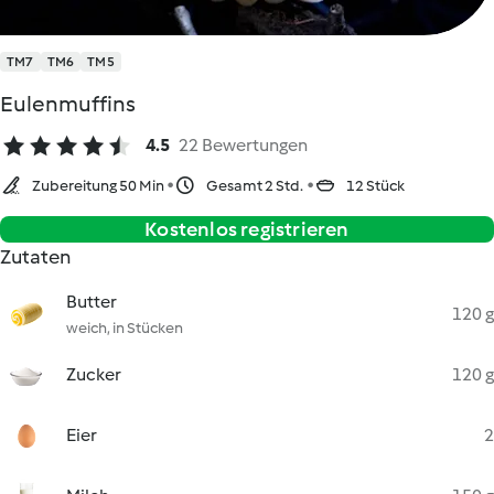
TM7
TM6
TM5
Eulenmuffins
4.5
22 Bewertungen
Zubereitung 50 Min
Gesamt 2 Std.
12 Stück
Kostenlos registrieren
Zutaten
Butter
120 g
weich, in Stücken
Zucker
120 g
Eier
2