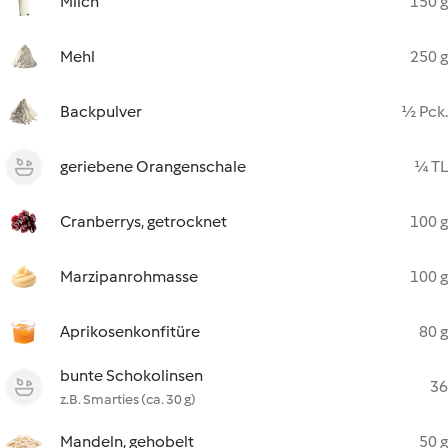
Milch
150 g
Mehl
250 g
Backpulver
½ Pck.
geriebene Orangenschale
¼ TL
Cranberrys, getrocknet
100 g
Marzipanrohmasse
100 g
Aprikosenkonfitüre
80 g
bunte Schokolinsen
36
z.B. Smarties (ca. 30 g)
Mandeln, gehobelt
50 g