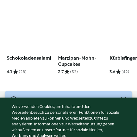
Schokoladensalami
Marzipan-Mohn-
Kürbisfinge
Cupcakes
4.1
(28)
3.7
(32)
3.6
(42)
© Copyright 2026
Wir verwenden Cookies, um Inhalte und den
Webseitenbesuch zu personalisieren, Funktionen für soziale
Nutzungsbedingungen
Medien anbieten zu können und Webseitenzugriffe zu
Datenschutzrichtlinien
analysieren. Informationen zur Webseitennutzung geben
Disclaimer
wir außerdem an unsere Partner für soziale Medien,
Werbung und Analysen weiter.