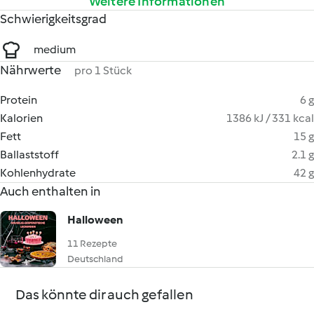
Weitere Informationen
Schwierigkeitsgrad
medium
Nährwerte
pro 1 Stück
Protein
6 g
Kalorien
1386 kJ / 331 kcal
Fett
15 g
Ballaststoff
2.1 g
Kohlenhydrate
42 g
Auch enthalten in
Halloween
11 Rezepte
Deutschland
Das könnte dir auch gefallen