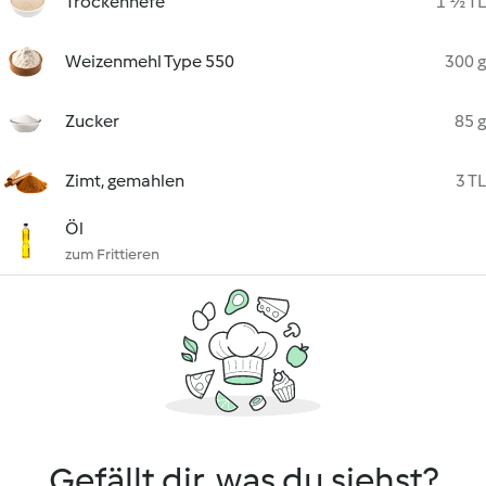
Trockenhefe
1 ½ TL
Weizenmehl Type 550
300 g
Zucker
85 g
Zimt, gemahlen
3 TL
Öl
zum Frittieren
Gefällt dir, was du siehst?