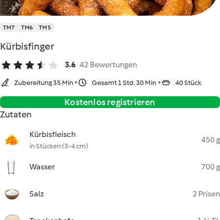
TM7
TM6
TM5
Kürbisfinger
3.6
42 Bewertungen
Zubereitung 35 Min
Gesamt 1 Std. 30 Min
40 Stück
Kostenlos registrieren
Zutaten
Kürbisfleisch
450 g
in Stücken (3-4 cm)
Wasser
700 g
Salz
2 Prisen