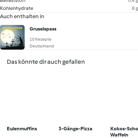
Ballaststoff
0.4 g
Kohlenhydrate
8 g
Auch enthalten in
Gruselspass
10 Rezepte
Deutschland
Das könnte dir auch gefallen
Eulenmuffins
3-Gänge-Pizza
Kokos-Sch
Waffeln