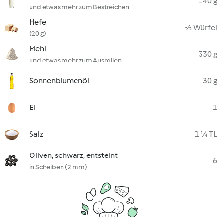
140 g
und etwas mehr zum Bestreichen
Hefe
½ Würfel
(20 g)
Mehl
330 g
und etwas mehr zum Ausrollen
Sonnenblumenöl
30 g
Ei
1
Salz
1 ¼ TL
Oliven, schwarz, entsteint
6
in Scheiben (2 mm)