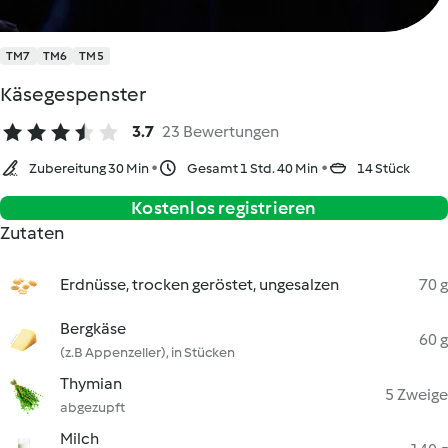
TM7
TM6
TM5
Käsegespenster
3.7
23 Bewertungen
Zubereitung 30 Min
Gesamt 1 Std. 40 Min
14 Stück
Kostenlos registrieren
Zutaten
Erdnüsse, trocken geröstet, ungesalzen
70 g
Bergkäse
60 g
(z.B Appenzeller), in Stücken
Thymian
5 Zweige
abgezupft
Milch