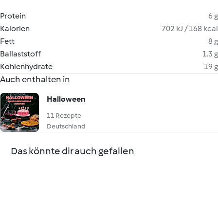
Protein
6 g
Kalorien
702 kJ / 168 kcal
Fett
8 g
Ballaststoff
1.3 g
Kohlenhydrate
19 g
Auch enthalten in
Halloween
11 Rezepte
Deutschland
Das könnte dir auch gefallen