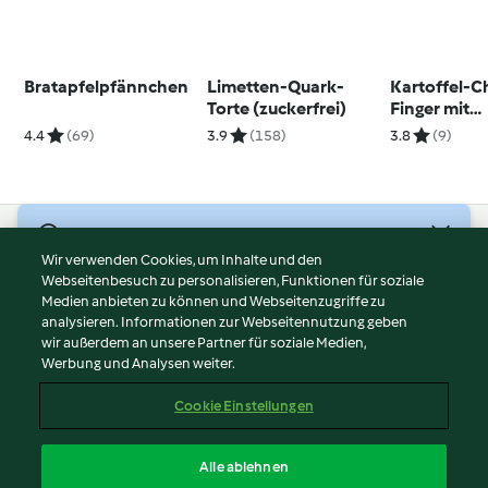
Bratapfelpfännchen
Limetten-Quark-
Kartoffel-C
Torte (zuckerfrei)
Finger mit
Schnittlauc
4.4
(69)
3.9
(158)
3.8
(9)
© Copyright 2026
Wir verwenden Cookies, um Inhalte und den
Webseitenbesuch zu personalisieren, Funktionen für soziale
Nutzungsbedingungen
Medien anbieten zu können und Webseitenzugriffe zu
Datenschutzrichtlinien
analysieren. Informationen zur Webseitennutzung geben
Disclaimer
wir außerdem an unsere Partner für soziale Medien,
Werbung und Analysen weiter.
Impressum
Cookies
Cookie Einstellungen
Inhalt melden
Vertrag widerrufen
Alle ablehnen
Erklärung zur Barrierefreiheit