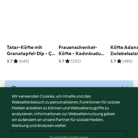
Tatar-Köfte mit
Frauenschenkel-
Köfte Adana
Granatapfel-Dip - Çiğ
Köfte - Kadınbudu
Zwiebelsala
Köfte ve Narekşili Sos
Köfte
Köfte ve So
3.7
(645)
3.7
(232)
3.7
(485)
Salatası
© Copyright 2026
Wir verwenden Cookies, um Inhalte und den
Webseitenbesuch zu personalisieren, Funktionen für soziale
Nutzungsbedingungen
Medien anbieten zu können und Webseitenzugriffe zu
Datenschutzrichtlinien
analysieren. Informationen zur Webseitennutzung geben
Disclaimer
wir außerdem an unsere Partner für soziale Medien,
Werbung und Analysen weiter.
Impressum
Cookies
Cookie Einstellungen