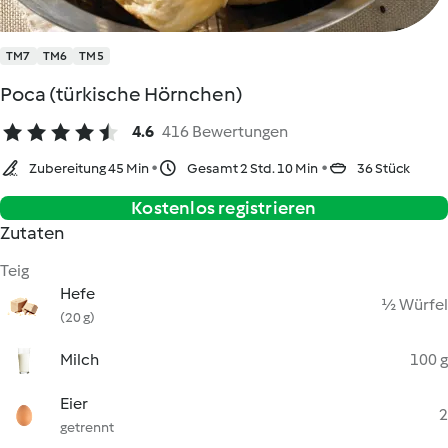
TM7
TM6
TM5
Poca (türkische Hörnchen)
4.6
416 Bewertungen
Zubereitung 45 Min
Gesamt 2 Std. 10 Min
36 Stück
Kostenlos registrieren
Zutaten
Teig
Hefe
½ Würfel
(20 g)
Milch
100 g
Eier
2
getrennt