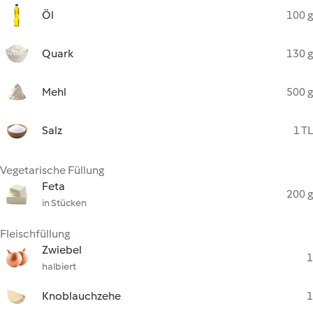
Öl
100 g
Quark
130 g
Mehl
500 g
Salz
1 TL
Vegetarische Füllung
Feta
200 g
in Stücken
Fleischfüllung
Zwiebel
1
halbiert
Knoblauchzehe
1