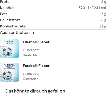
Protein
5 g
Kalorien
520 kJ / 124 kcal
Fett
7 g
Ballaststoff
0.6 g
Kohlenhydrate
11 g
Auch enthalten in
Fussball-Fieber
10 Rezepte
Deutschland
Fussball-Fieber
10 Rezepte
Österreich
Das könnte dir auch gefallen