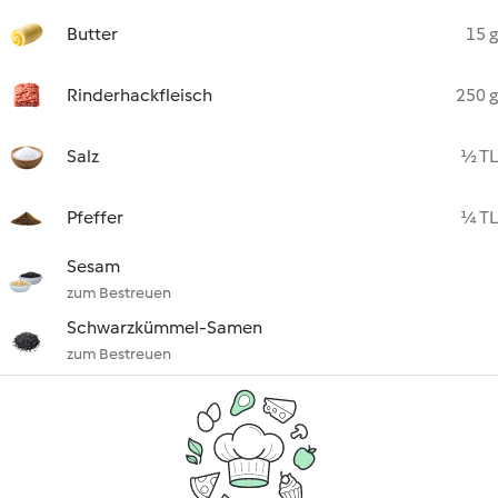
Butter
15 g
Rinderhackfleisch
250 g
Salz
½ TL
Pfeffer
¼ TL
Sesam
zum Bestreuen
Schwarzkümmel-Samen
zum Bestreuen