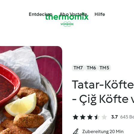
Entdecken
Abo Vorteile
Hilfe
TM7
TM6
TM5
Tatar-Köfte
- Çiğ Köfte 
3.7
645 B
Zubereitung 20 Min