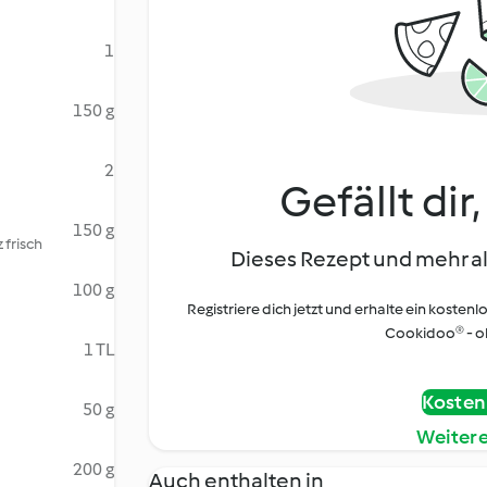
1
150 g
2
Gefällt dir
150 g
 frisch
Dieses Rezept und mehr al
100 g
Registriere dich jetzt und erhalte ein kostenl
Cookidoo® - oh
1 TL
Kostenl
50 g
Weiter
200 g
Auch enthalten in