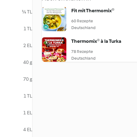
Fit mit Thermomix®
¾ TL
60 Rezepte
Deutschland
1 TL
Thermomix® à la Turka
2 EL
78 Rezepte
Deutschland
40 g
70 g
1 TL
1 EL
4 EL