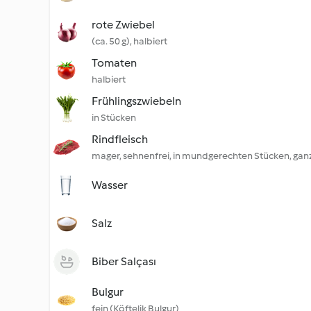
rote Zwiebel
(ca. 50 g), halbiert
Tomaten
halbiert
Frühlingszwiebeln
in Stücken
Rindfleisch
mager, sehnenfrei, in mundgerechten Stücken, ganz
Wasser
Salz
Biber Salçası
Bulgur
fein (Köftelik Bulgur)