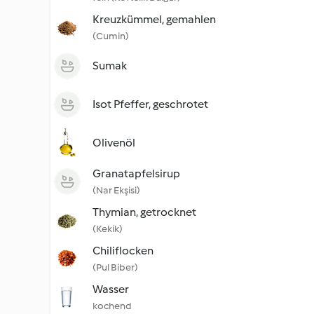
Kreuzkümmel, gemahlen
(Cumin)
Sumak
Isot Pfeffer, geschrotet
Olivenöl
Granatapfelsirup
(Nar Ekşisi)
Thymian, getrocknet
(Kekik)
Chiliflocken
(Pul Biber)
Wasser
kochend