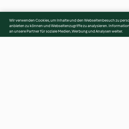
Wir verwenden Cookies, um Inhalte und den Webseitenbesuch zu person
anbieten zu können und Webseitenzugriffe zu analysieren. Informati
an unsere Partner für soziale Medien, Werbung und Analysen weiter.
Butterreis mit Fadennudeln -
Köfte Adana-Art m
Şehriyeli Pirinç Pilavı
Zwiebelsalat - Ada
Soğan Salatası
3.3
(1.1K)
3.7
(485)
© Copyright 2026