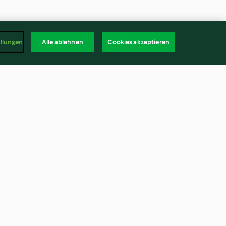
ellungen
Alle ablehnen
Cookies akzeptieren
Brühe - Sulu
Ofen-Milchreis - Fırında Sütlaç
3.7
(863)