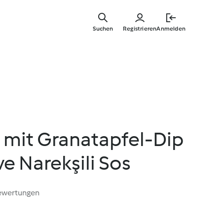
Zum
Hauptinha
Suchen
Registrieren
Anmelden
springen
 mit Granatapfel-Dip
ve Narekşili Sos
ewertungen