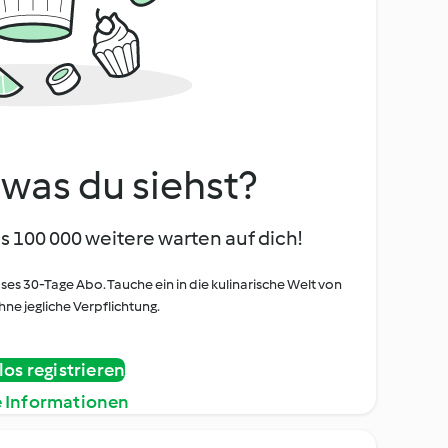
, was du siehst?
s 100 000 weitere warten auf dich!
oses 30-Tage Abo. Tauche ein in die kulinarische Welt von
ne jegliche Verpflichtung.
os registrieren
e Informationen