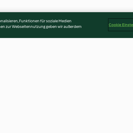
alisieren, Funktionen für soziale Medien
Cookie Einst
onen zur Webseitennutzung geben wir außerdem
it
Milch-Mokka - Sütlü Türk
Kleine Köfte in 
na Köfte ve
Kahvesi
Köfte
3.9
(573)
3.5
(305)