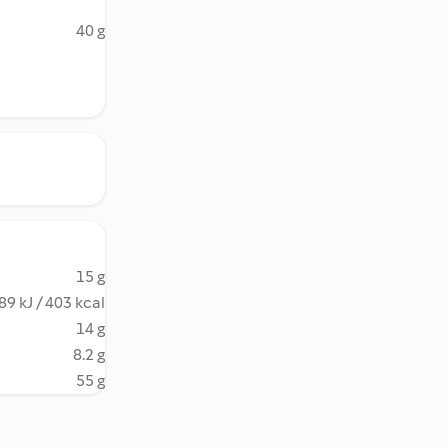
40 g
15 g
89 kJ / 403 kcal
14 g
8.2 g
55 g