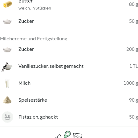
Butter
80 g
weich, in Stücken
Zucker
50 g
Milchcreme und Fertigstellung
Zucker
200 g
Vanillezucker, selbst gemacht
1 TL
Milch
1000 g
Speisestärke
90 g
Pistazien, gehackt
50 g