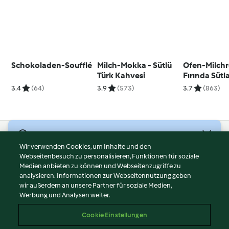
Schokoladen-Soufflé
Milch-Mokka - Sütlü
Ofen-Milchre
Türk Kahvesi
Fırında Sütl
3.4
(64)
3.9
(573)
3.7
(863)
© Copyright 2026
Wir verwenden Cookies, um Inhalte und den
Webseitenbesuch zu personalisieren, Funktionen für soziale
Nutzungsbedingungen
Medien anbieten zu können und Webseitenzugriffe zu
Datenschutzrichtlinien
analysieren. Informationen zur Webseitennutzung geben
Disclaimer
wir außerdem an unsere Partner für soziale Medien,
Werbung und Analysen weiter.
Impressum
Cookies
Cookie Einstellungen
Inhalt melden