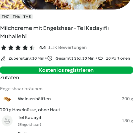
TM7
TM6
TM5
Milchcreme mit Engelshaar - Tel Kadayıflı
Muhallebi
4.4
1.1K Bewertungen
Zubereitung 30 Min
Gesamt 3 Std. 30 Min
10 Portionen
Kostenlos registrieren
Zutaten
Engelshaar bräunen
Walnusshälften
200 g
200 g Haselnüsse, ohne Haut
Tel Kadayif
180 g
(Engelshaar)