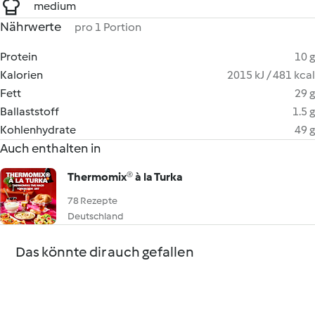
medium
Nährwerte
pro 1 Portion
Protein
10 g
Kalorien
2015 kJ / 481 kcal
Fett
29 g
Ballaststoff
1.5 g
Kohlenhydrate
49 g
Auch enthalten in
Thermomix® à la Turka
78 Rezepte
Deutschland
Das könnte dir auch gefallen