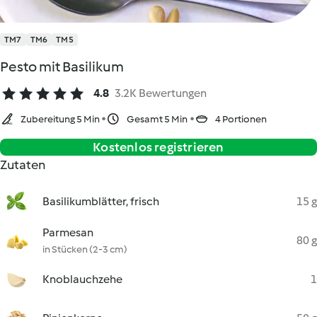
TM7
TM6
TM5
Pesto mit Basilikum
4.8
3.2K Bewertungen
Zubereitung 5 Min
Gesamt 5 Min
4 Portionen
Kostenlos registrieren
Zutaten
Basilikumblätter, frisch
15 g
Parmesan
80 g
in Stücken (2-3 cm)
Knoblauchzehe
1