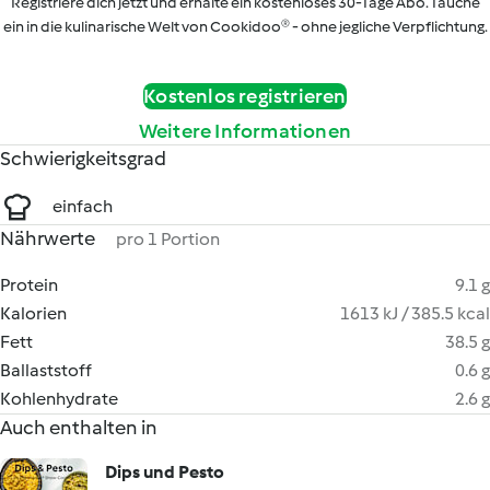
Registriere dich jetzt und erhalte ein kostenloses 30-Tage Abo. Tauche
ein in die kulinarische Welt von Cookidoo® - ohne jegliche Verpflichtung.
Kostenlos registrieren
Weitere Informationen
Schwierigkeitsgrad
einfach
Nährwerte
pro 1 Portion
Protein
9.1 g
Kalorien
1613 kJ / 385.5 kcal
Fett
38.5 g
Ballaststoff
0.6 g
Kohlenhydrate
2.6 g
Auch enthalten in
Dips und Pesto