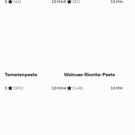
5
(44)
10 Min
5
(31)
15 Min
Tomatenpesto
Walnuss-Ricotta-Pesto
5
(392)
10 Min
4
(1.4K)
10 Min