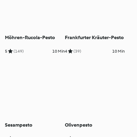
Möhren-Rucola-Pesto
Frankfurter Kräuter-Pesto
5
(149)
10 Min
4
(39)
10 Min
Sesampesto
Olivenpesto