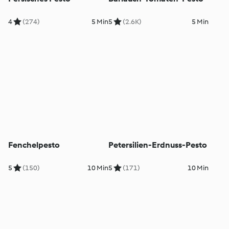
4
(274)
5 Min
5
(2.6K)
5 Min
Fenchelpesto
Petersilien-Erdnuss-Pesto
5
(150)
10 Min
5
(171)
10 Min