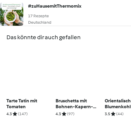
#zuHausemitThermomix
17 Rezepte
Deutschland
Das könnte dir auch gefallen
Tarte Tatin mit
Bruschetta mit
Orientalisch
Tomaten
Bohnen-Kapern-
Blumenkohl
Creme
4.3
(147)
4.3
(97)
3.5
(44)