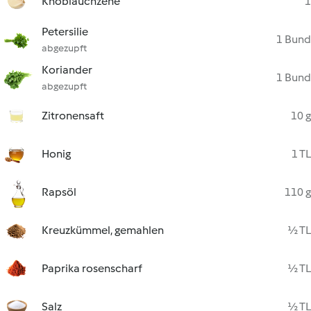
Knoblauchzehe
1
Petersilie
1 Bund
abgezupft
Koriander
1 Bund
abgezupft
Zitronensaft
10 g
Honig
1 TL
Rapsöl
110 g
Kreuzkümmel, gemahlen
½ TL
Paprika rosenscharf
½ TL
Salz
½ TL