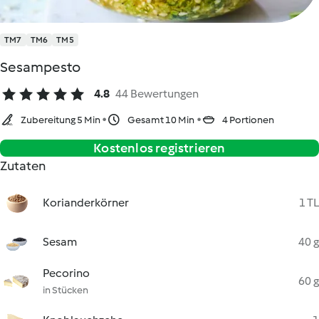
TM7
TM6
TM5
Sesampesto
4.8
44 Bewertungen
Zubereitung 5 Min
Gesamt 10 Min
4 Portionen
Kostenlos registrieren
Zutaten
Korianderkörner
1 TL
Sesam
40 g
Pecorino
60 g
in Stücken