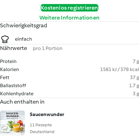
Kostenlos registrieren
Weitere Informationen
Schwierigkeitsgrad
einfach
Nährwerte
pro 1 Portion
Protein
7 g
Kalorien
1581 kJ / 378 kcal
Fett
37 g
Ballaststoff
1.7 g
Kohlenhydrate
3 g
Auch enthalten in
Saucenwunder
11 Rezepte
Deutschland