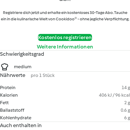
Registriere dich jetzt und erhalte ein kostenloses 30-Tage Abo. Tauche
ein in die kulinarische Welt von Cookidoo® - ohne jegliche Verpflichtung.
Kostenlos registrieren
Weitere Informationen
Schwierigkeitsgrad
medium
Nährwerte
pro 1 Stück
Protein
14 g
Kalorien
406 kJ / 96 kcal
Fett
2 g
Ballaststoff
0.6 g
Kohlenhydrate
6 g
Auch enthalten in