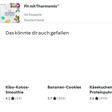
Fit mit Thermomix®
36 Rezepte
Deutschland
Das könnte dir auch gefallen
Kiba-Kokos-
Bananen-Cookies
Käsekuchen
Smoothie
Proteinpulv
4.2
(19)
3.7
(304)
3.6
(470)