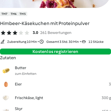
TM7
TM6
TM5
Himbeer-Käsekuchen mit Proteinpulver
3.0
261 Bewertungen
Zubereitung 10 Min
Gesamt 3 Std. 30 Min
12 Stücke
Kostenlos registrieren
Zutaten
Butter
zum Einfetten
Eier
3
Frischkäse, light
300 g
Skyr