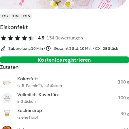
TM7
TM6
TM5
Eiskonfekt
4.5
134 Bewertungen
Zubereitung 10 Min
Gesamt 2 Std. 10 Min
25 Stück
Kostenlos registrieren
Zutaten
Kokosfett
100 g
(z. B. Palmin®), in Stücken
Vollmilch-Kuvertüre
100 g
in Stücken
Zuckersirup
30 g
(siehe Tipp)