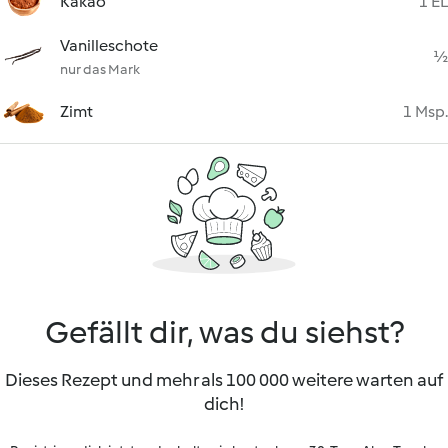
Kakao
1 EL
Vanilleschote
½
nur das Mark
Zimt
1 Msp.
Gefällt dir, was du siehst?
Dieses Rezept und mehr als 100 000 weitere warten auf
dich!