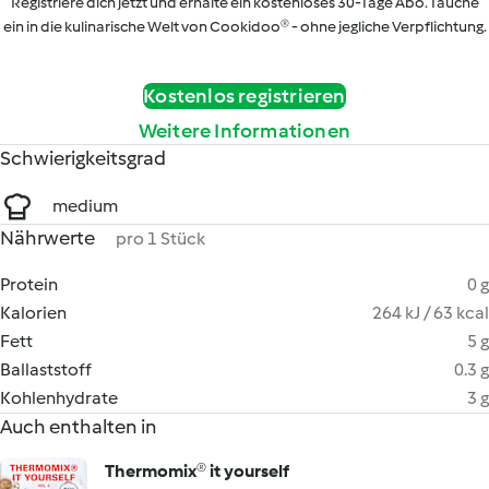
Registriere dich jetzt und erhalte ein kostenloses 30-Tage Abo. Tauche
ein in die kulinarische Welt von Cookidoo® - ohne jegliche Verpflichtung.
Kostenlos registrieren
Weitere Informationen
Schwierigkeitsgrad
medium
Nährwerte
pro 1 Stück
Protein
0 g
Kalorien
264 kJ / 63 kcal
Fett
5 g
Ballaststoff
0.3 g
Kohlenhydrate
3 g
Auch enthalten in
Thermomix® it yourself