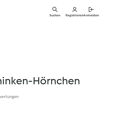
Zum
Hauptinha
Suchen
Registrieren
Anmelden
springen
hinken-Hörnchen
wertungen