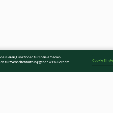
alisieren, Funktionen für soziale Medien
Cookie Einst
onen zur Webseitennutzung geben wir außerdem
Lebkuchen-Nougat
Schoko-Schnitt