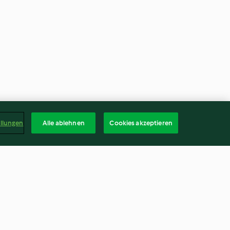
ellungen
Alle ablehnen
Cookies akzeptieren
en mit
Rote-Grütze-Hefeswirl