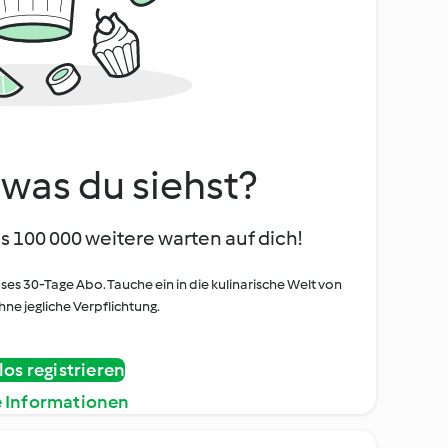
, was du siehst?
s 100 000 weitere warten auf dich!
oses 30-Tage Abo. Tauche ein in die kulinarische Welt von
ne jegliche Verpflichtung.
os registrieren
e Informationen