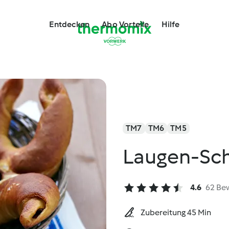
Entdecken
Abo Vorteile
Hilfe
TM7
TM6
TM5
Laugen-Sc
4.6
62 Be
Zubereitung 45 Min