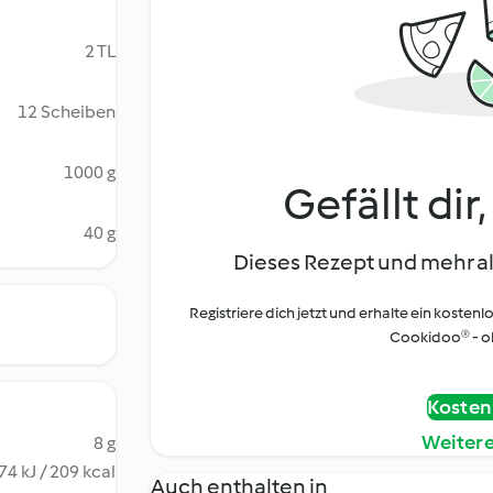
2 TL
12 Scheiben
1000 g
Gefällt dir
40 g
Dieses Rezept und mehr al
Registriere dich jetzt und erhalte ein kostenl
Cookidoo® - oh
Kostenl
Weiter
8 g
74 kJ / 209 kcal
Auch enthalten in