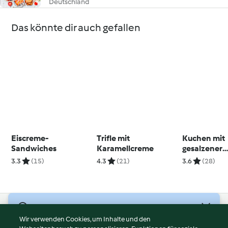
Deutschland
Das könnte dir auch gefallen
Eiscreme-
Trifle mit
Kuchen mit
Sandwiches
Karamellcreme
gesalzener
Karamellsa
3.3
(15)
4.3
(21)
3.6
(28)
© Copyright 2026
Wir verwenden Cookies, um Inhalte und den