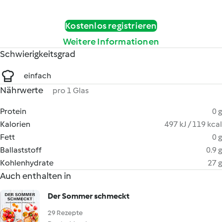
Kostenlos registrieren
Weitere Informationen
Schwierigkeitsgrad
einfach
Nährwerte
pro 1 Glas
Protein
0 g
Kalorien
497 kJ / 119 kcal
Fett
0 g
Ballaststoff
0.9 g
Kohlenhydrate
27 g
Auch enthalten in
Der Sommer schmeckt
29 Rezepte