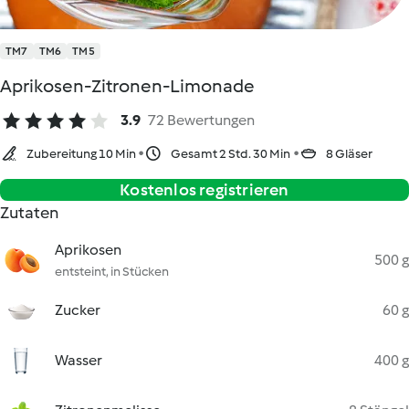
TM7
TM6
TM5
Aprikosen-Zitronen-Limonade
3.9
72 Bewertungen
Zubereitung 10 Min
Gesamt 2 Std. 30 Min
8 Gläser
Kostenlos registrieren
Zutaten
Aprikosen
500 g
entsteint, in Stücken
Zucker
60 g
Wasser
400 g