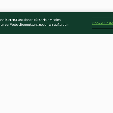
alisieren, Funktionen für soziale Medien
Cookie Einst
onen zur Webseitennutzung geben wir außerdem
Kräuterbutter
Frischkäse-Kräu
4.9
(3K)
4.4
(2.2K)