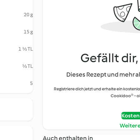
20 g
15 g
1 ½ TL
Gefällt dir
½ TL
Dieses Rezept und mehr al
5
Registriere dich jetzt und erhalte ein kostenl
Cookidoo® - oh
Kostenl
Weiter
Auch enthalten in