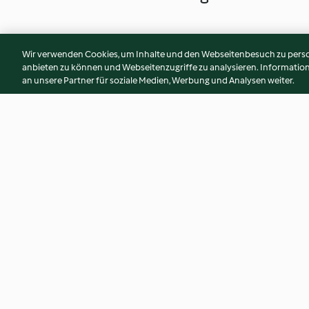
Wir verwenden Cookies, um Inhalte und den Webseitenbesuch zu person
anbieten zu können und Webseitenzugriffe zu analysieren. Informati
an unsere Partner für soziale Medien, Werbung und Analysen weiter.
Mediterraner Käseaufstrich
Vanillepudding
4.8
(6.6K)
4.8
(6.9K)
© Copyright 2026