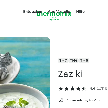
Entdecken
Abo Vorteile
Hilfe
TM7
TM6
TM5
Zaziki
4.4
1.7K 
Zubereitung 10 Min