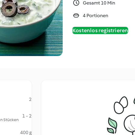
Gesamt 10 Min
4 Portionen
Kostenlos registrieren
2
1 - 2
ben Stücken
400 g