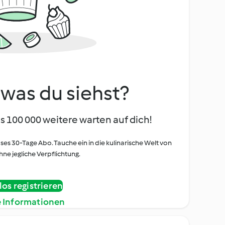
, was du siehst?
s 100 000 weitere warten auf dich!
oses 30-Tage Abo. Tauche ein in die kulinarische Welt von
ne jegliche Verpflichtung.
os registrieren
e Informationen