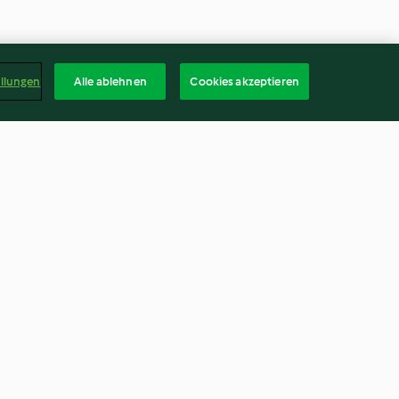
ellungen
Alle ablehnen
Cookies akzeptieren
ter-Dip
Schlagsahne
3.3
(1.4K)