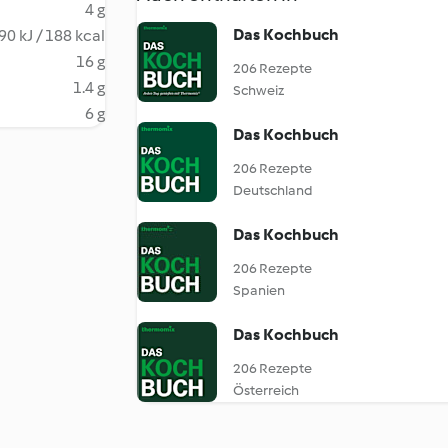
4 g
Das Kochbuch
90 kJ / 188 kcal
16 g
206 Rezepte
1.4 g
Schweiz
6 g
Das Kochbuch
206 Rezepte
Deutschland
Das Kochbuch
206 Rezepte
Spanien
Das Kochbuch
206 Rezepte
Österreich