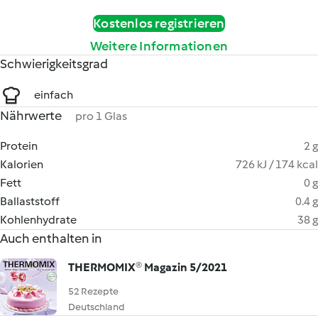
Kostenlos registrieren
Weitere Informationen
Schwierigkeitsgrad
einfach
Nährwerte
pro 1 Glas
Protein
2 g
Kalorien
726 kJ / 174 kcal
Fett
0 g
Ballaststoff
0.4 g
Kohlenhydrate
38 g
Auch enthalten in
THERMOMIX® Magazin 5/2021
52 Rezepte
Deutschland