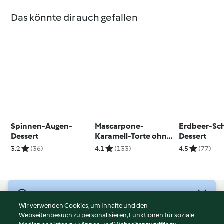
Das könnte dir auch gefallen
Spinnen-Augen-
Mascarpone-
Erdbeer-Sc
Dessert
Karamell-Torte ohne
Dessert
Backen
3.2
(36)
4.1
(133)
4.5
(77)
© Copyright 2026
Wir verwenden Cookies, um Inhalte und den
Webseitenbesuch zu personalisieren, Funktionen für soziale
Nutzungsbedingungen