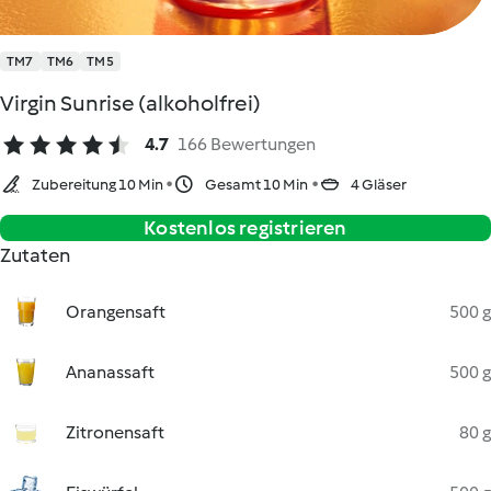
TM7
TM6
TM5
Virgin Sunrise (alkoholfrei)
4.7
166 Bewertungen
Zubereitung 10 Min
Gesamt 10 Min
4 Gläser
Kostenlos registrieren
Zutaten
Orangensaft
500 g
Ananassaft
500 g
Zitronensaft
80 g