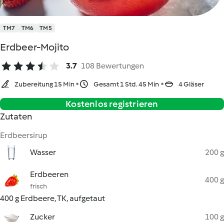
TM7
TM6
TM5
Erdbeer-Mojito
3.7
108 Bewertungen
Zubereitung 15 Min
Gesamt 1 Std. 45 Min
4 Gläser
Kostenlos registrieren
Zutaten
Erdbeersirup
Wasser
200 g
Erdbeeren
400 g
frisch
400 g Erdbeere, TK, aufgetaut
Zucker
100 g