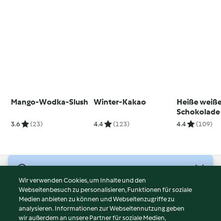
Mango-Wodka-Slush
Winter-Kakao
Heiße weiß
Schokolade
Vanillelikör
3.6
(23)
4.4
(123)
4.4
(109)
© Copyright 2026
Wir verwenden Cookies, um Inhalte und den
Webseitenbesuch zu personalisieren, Funktionen für soziale
Nutzungsbedingungen
Medien anbieten zu können und Webseitenzugriffe zu
Datenschutzrichtlinien
analysieren. Informationen zur Webseitennutzung geben
Disclaimer
wir außerdem an unsere Partner für soziale Medien,