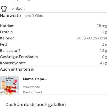
einfach
Nährwerte
pro 1 Glas
Natrium
18 mg
Protein
2 g
Kalorien
1058 kJ / 253 kcal
Fett
1 g
Ballaststoff
4.3 g
Gesättigte Fettsäuren
0 g
Kohlenhydrate
42 g
Auch enthalten in
Mama, Papa...
20 Rezepte
Deutschland
Das könnte dir auch gefallen