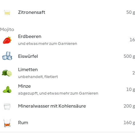
Zitronensaft
50 g
Mojito
Erdbeeren
16
und etwas mehr zum Garnieren
Eiswürfel
500 g
Limetten
2
unbehandelt, filetiert
Minze
10 g
abgezupft, und etwas mehr zum Garnieren
Mineralwasser mit Kohlensäure
200 g
Rum
160 g