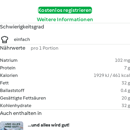
Kostenlos registrieren
Weitere Informationen
Schwierigkeitsgrad
einfach
Nährwerte
pro 1 Portion
Natrium
102 mg
Protein
7 g
Kalorien
1929 kJ / 461 kcal
Fett
32 g
Ballaststoff
0.4 g
Gesättigte Fettsäuren
20 g
Kohlenhydrate
32 g
Auch enthalten in
...und alles wird gut!