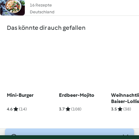
16 Rezepte
Deutschland
Das könnte dir auch gefallen
Mini-Burger
Erdbeer-Mojito
Weihnachtl
Baiser-Lolli
4.6
(14)
3.7
(108)
3.5
(38)