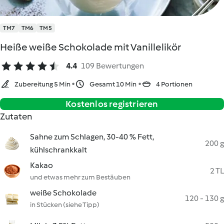
TM7
TM6
TM5
Heiße weiße Schokolade mit Vanillelikör
4.4
109 Bewertungen
Zubereitung 5 Min
Gesamt 10 Min
4 Portionen
Kostenlos registrieren
Zutaten
Sahne zum Schlagen, 30-40 % Fett,
200 g
kühlschrankkalt
Kakao
2 TL
und etwas mehr zum Bestäuben
weiße Schokolade
120 - 130 g
in Stücken (siehe Tipp)