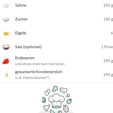
Sahne
200 g
Zucker
180 g
Eigelb
6
Salz (optional)
1 Prise
Erdbeeren
200 g
und etwas mehr zum Garnieren
gezuckerte Kondensmilch
200 g
(z. B. Milchmädchen®)