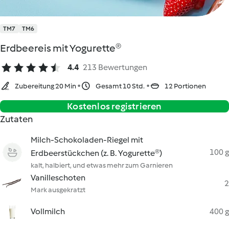
TM7
TM6
Erdbeereis mit Yogurette®
4.4
213 Bewertungen
Zubereitung 20 Min
Gesamt 10 Std.
12 Portionen
Kostenlos registrieren
Zutaten
Milch-Schokoladen-Riegel mit
100 g
Erdbeerstückchen (z. B. Yogurette®)
kalt, halbiert, und etwas mehr zum Garnieren
Vanilleschoten
2
Mark ausgekratzt
Vollmilch
400 g