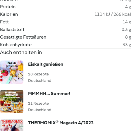
Protein
4 g
Kalorien
1114 kJ / 266 kcal
Fett
14 g
Ballaststoff
0.3 g
Gesättigte Fettsäuren
8 g
Kohlenhydrate
33 g
Auch enthalten in
Eiskalt genießen
28 Rezepte
Deutschland
MMMHH... Sommer!
21 Rezepte
Deutschland
THERMOMIX® Magazin 4/2022