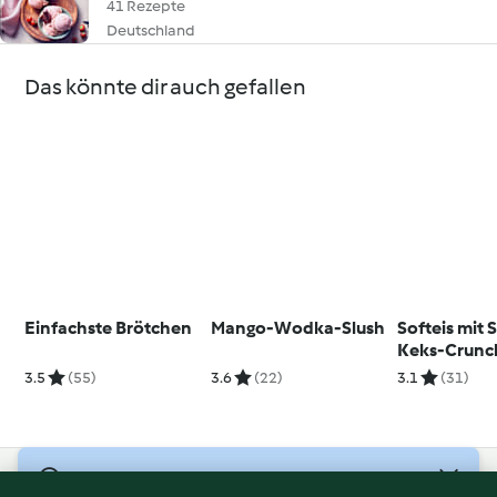
41 Rezepte
Deutschland
Das könnte dir auch gefallen
Einfachste Brötchen
Mango-Wodka-Slush
Softeis mit
Keks-Crunc
3.5
(55)
3.6
(22)
3.1
(31)
© Copyright 2026