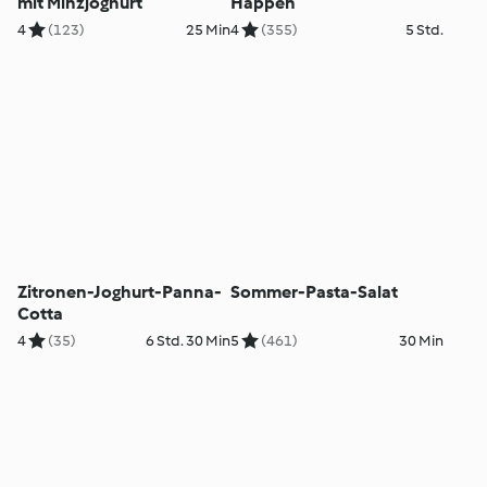
mit Minzjoghurt
Happen
4
(123)
25 Min
4
(355)
5 Std.
Zitronen-Joghurt-Panna-
Sommer-Pasta-Salat
Cotta
4
(35)
6 Std. 30 Min
5
(461)
30 Min