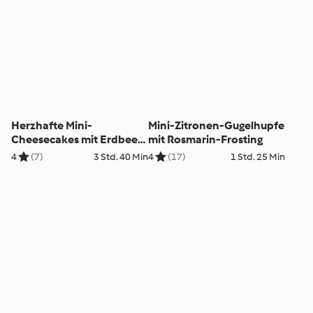
Herzhafte Mini-
Mini-Zitronen-Gugelhupfe
Cheesecakes mit Erdbeer-
mit Rosmarin-Frosting
Cocktail
4
(7)
3 Std. 40 Min
4
(17)
1 Std. 25 Min