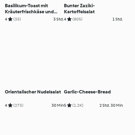
Basilikum-Toast mit
Bunter Zaziki-
Kräuterfrischkäse und
Kartoffelsalat
Zitronenöl
4
(35)
3 Std.
4
(805)
1 Std.
Orientalischer Nudelsalat
Garlic-Cheese-Bread
4
(273)
30 Min
5
(1.2K)
2 Std. 30 Min