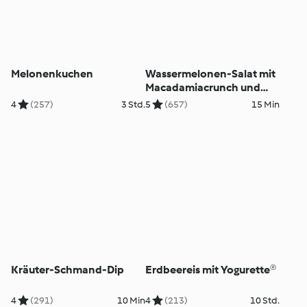
Melonenkuchen
Wassermelonen-Salat mit
Macadamiacrunch und
Fetacreme
4
(257)
3 Std.
5
(657)
15 Min
Kräuter-Schmand-Dip
Erdbeereis mit Yogurette®
4
(291)
10 Min
4
(213)
10 Std.