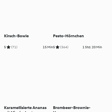
Kirsch-Bowle
Pesto-Hörnchen
5
(71)
15 Min
5
(364)
1 Std. 20 Min
Karamellisierte Ananas
Brombeer-Brownie-