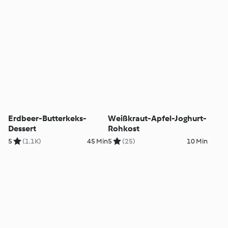
Erdbeer-Butterkeks-
Weißkraut-Apfel-Joghurt-
Dessert
Rohkost
5
(1.1K)
45 Min
5
(25)
10 Min