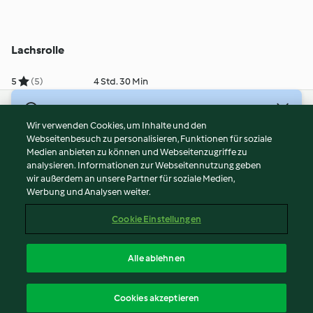
Lachsrolle
5
(5)
4 Std. 30 Min
© Copyright 2026
Wir verwenden Cookies, um Inhalte und den
Webseitenbesuch zu personalisieren, Funktionen für soziale
Nutzungsbedingungen
Medien anbieten zu können und Webseitenzugriffe zu
Datenschutzrichtlinien
analysieren. Informationen zur Webseitennutzung geben
Disclaimer
wir außerdem an unsere Partner für soziale Medien,
Werbung und Analysen weiter.
Impressum
Cookies
Cookie Einstellungen
Inhalt melden
Vertrag widerrufen
Alle ablehnen
Erklärung zur Barrierefreiheit
Deutsch
Cookies akzeptieren