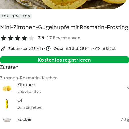
TM7
TM6
TM5
Mini-Zitronen-Gugelhupfe mit Rosmarin-Frosting
3.9
17 Bewertungen
Zubereitung 25 Min
Gesamt 1 Std. 25 Min
6 Stück
Kostenlos registrieren
Zutaten
Zitronen-Rosmarin-Kuchen
Zitronen
3
unbehandelt
Öl
zum Einfetten
Zucker
70 g