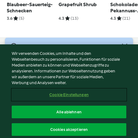
Blaubeer-Sauerteig-
Grapefruit Shrub
Schokolade
Schnecken
Pekannuss-
Tartelettes
3.6
(5)
4.3
(13)
4.3
(21)
© Copyright 2026
Wir verwenden Cookies, um Inhalte und den
Webseitenbesuch zu personalisieren, Funktionen für soziale
Nutzungsbedingungen
Medien anbieten zu können und Webseitenzugriffe zu
Datenschutzrichtlinien
analysieren. Informationen zur Webseitennutzung geben
Disclaimer
wir außerdem an unsere Partner für soziale Medien,
Werbung und Analysen weiter.
Impressum
Cookies
Cookie Einstellungen
Inhalt melden
Vertrag widerrufen
Alle ablehnen
Erklärung zur Barrierefreiheit
Deutsch
Cookies akzeptieren