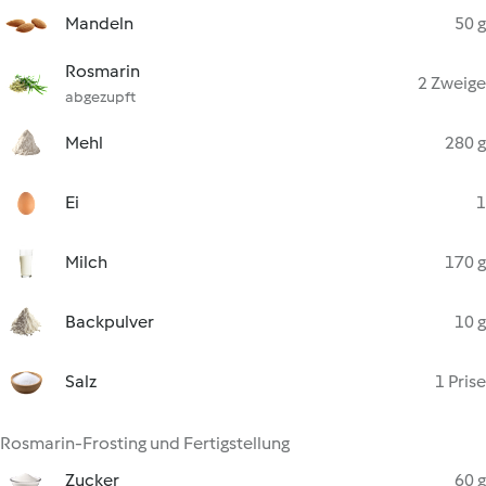
Mandeln
50 g
Rosmarin
2 Zweige
abgezupft
Mehl
280 g
Ei
1
Milch
170 g
Backpulver
10 g
Salz
1 Prise
Rosmarin-Frosting und Fertigstellung
Zucker
60 g