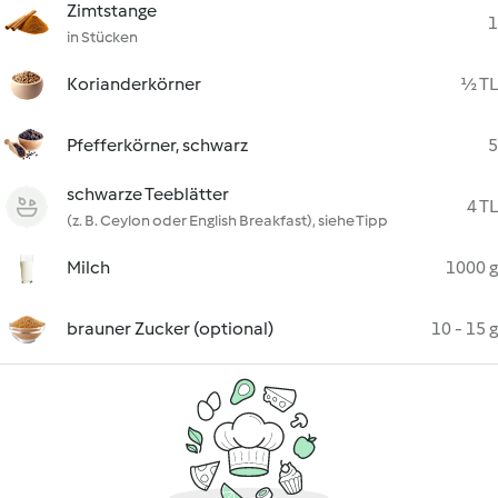
Zimtstange
1
in Stücken
Korianderkörner
½ TL
Pfefferkörner, schwarz
5
schwarze Teeblätter
4 TL
(z. B. Ceylon oder English Breakfast), siehe Tipp
Milch
1000 g
brauner Zucker (optional)
10 - 15 g