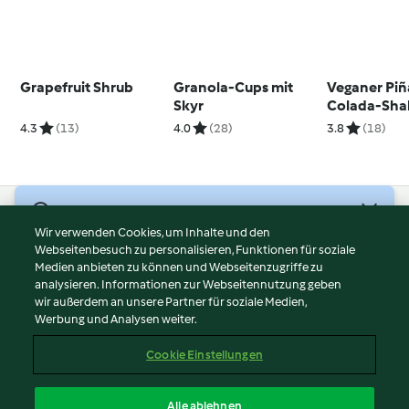
Grapefruit Shrub
Granola-Cups mit
Veganer Piñ
Skyr
Colada-Sha
4.3
(13)
4.0
(28)
3.8
(18)
© Copyright 2026
Wir verwenden Cookies, um Inhalte und den
Webseitenbesuch zu personalisieren, Funktionen für soziale
Nutzungsbedingungen
Medien anbieten zu können und Webseitenzugriffe zu
Datenschutzrichtlinien
analysieren. Informationen zur Webseitennutzung geben
Disclaimer
wir außerdem an unsere Partner für soziale Medien,
Werbung und Analysen weiter.
Impressum
Cookies
Cookie Einstellungen
Inhalt melden
Vertrag widerrufen
Alle ablehnen