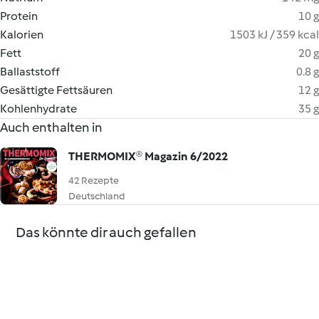
Protein
10 g
Kalorien
1503 kJ / 359 kcal
Fett
20 g
Ballaststoff
0.8 g
Gesättigte Fettsäuren
12 g
Kohlenhydrate
35 g
Auch enthalten in
THERMOMIX® Magazin 6/2022
42 Rezepte
Deutschland
Das könnte dir auch gefallen