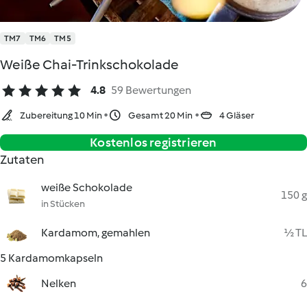
TM7
TM6
TM5
Weiße Chai-Trinkschokolade
4.8
59 Bewertungen
Zubereitung 10 Min
Gesamt 20 Min
4 Gläser
Kostenlos registrieren
Zutaten
weiße Schokolade
150 g
in Stücken
Kardamom, gemahlen
½ TL
5 Kardamomkapseln
Nelken
6