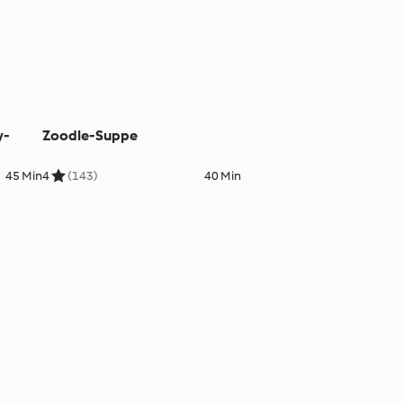
y-
Zoodle-Suppe
45 Min
4
(143)
40 Min