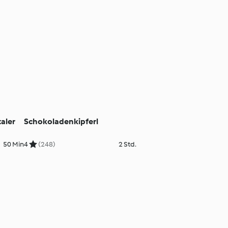
aler
Schokoladenkipferl
50 Min
4
(248)
2 Std.