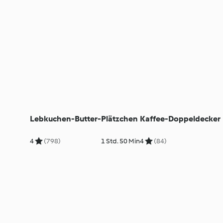
Lebkuchen-Butter-Plätzchen
Kaffee-Doppeldecker
4
(798)
1 Std. 50 Min
4
(84)