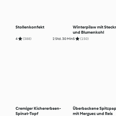
Stollenkonfekt
Winterpilaw mit Steck
und Blumenkohl
4
(388)
2 Std. 30 Min
5
(150)
Cremiger Kichererbsen-
Überbackene Spitzpap
Spinat-Topf
mit Merguez und Reis