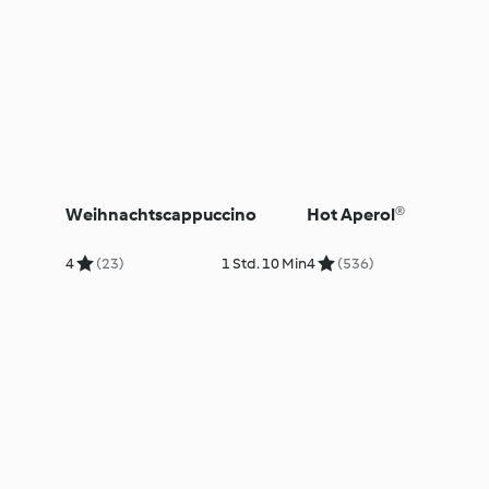
Weihnachtscappuccino
Hot Aperol®
4
(23)
1 Std. 10 Min
4
(536)