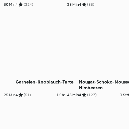
30 Min
4
(224)
25 Min
4
(53)
Garnelen-Knoblauch-Tarte
Nougat-Schoko-Mousse
Himbeeren
25 Min
4
(51)
1 Std. 45 Min
4
(127)
1 Std