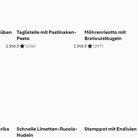
rüben
Tagliatelle mit Pastinaken-
Möhrenrisotto mit
Pesto
Bratwurstkugeln
1 Std.
3
(106)
1 Std.
5
(297)
rika
Schnelle Limetten-Rucola-
Stamppot mit Endivien
Nudeln