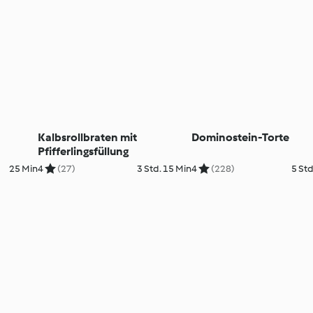
Kalbsrollbraten mit
Dominostein-Torte
Pfifferlingsfüllung
25 Min
4
(27)
3 Std. 15 Min
4
(228)
5 Std