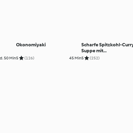
Okonomiyaki
Scharfe Spitzkohl-Curr
Suppe mit
Geflügelhackbällchen
d. 50 Min
5
(126)
45 Min
5
(252)