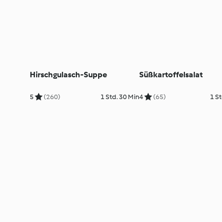
Hirschgulasch-Suppe
Süßkartoffelsalat
5
(260)
1 Std. 30 Min
4
(65)
1 St