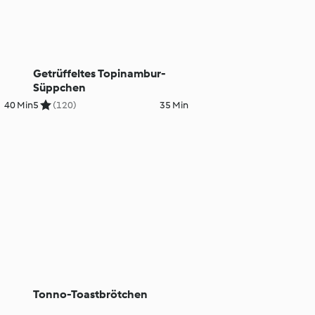
Getrüffeltes Topinambur-
Süppchen
40 Min
5
(120)
35 Min
Tonno-Toastbrötchen