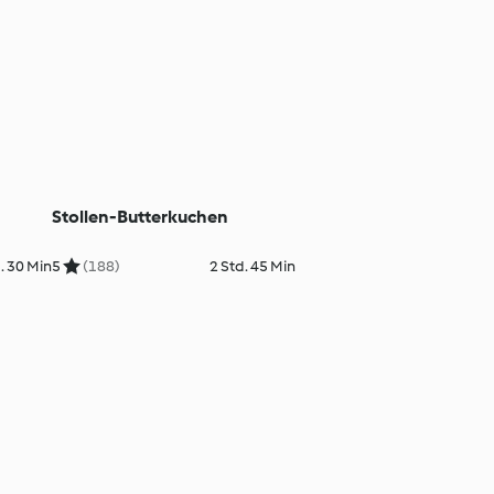
Stollen-Butterkuchen
. 30 Min
5
(188)
2 Std. 45 Min