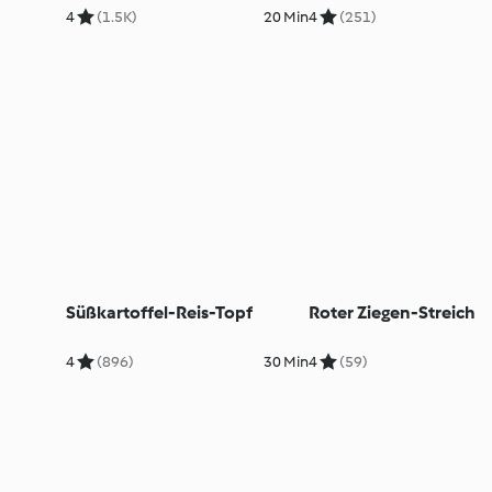
4
(1.5K)
20 Min
4
(251)
Süßkartoffel-Reis-Topf
Roter Ziegen-Streich
4
(896)
30 Min
4
(59)