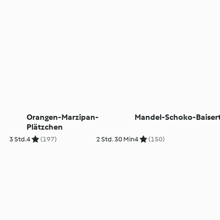
Orangen-Marzipan-
Mandel-Schoko-Baisert
Plätzchen
3 Std.
4
(197)
2 Std. 30 Min
4
(150)