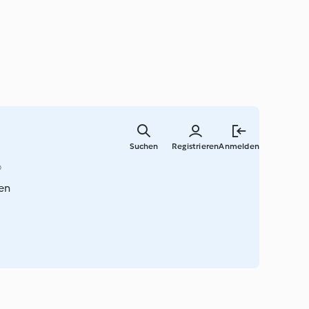
Zum
Hauptinha
Suchen
Registrieren
Anmelden
springen
®
en