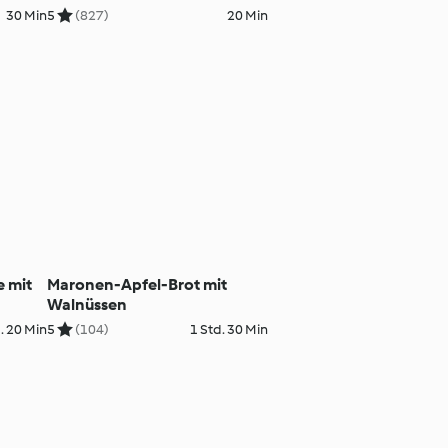
30 Min
5
(827)
20 Min
 mit
Maronen-Apfel-Brot mit
Walnüssen
. 20 Min
5
(104)
1 Std. 30 Min