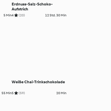
Erdnuss-Salz-Schoko-
Aufstrich
5 Min
4
(20)
12 Std. 30 Min
Weiße Chai-Trinkschokolade
55 Min
5
(59)
20 Min