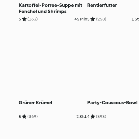
Kartoffel-Porree-Suppe mit
Rentierfutter
Fenchel und Shrimps
5
(163)
45 Min
5
(258)
1 St
Grüner Krümel
Party-Couscous-Bowl
5
(369)
2 Std.
4
(393)