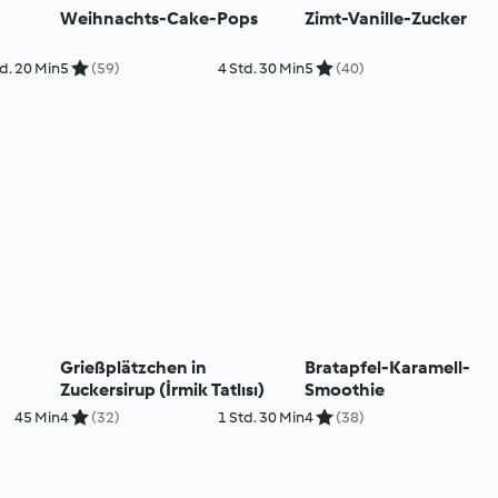
Weihnachts-Cake-Pops
Zimt-Vanille-Zucker
d. 20 Min
5
(59)
4 Std. 30 Min
5
(40)
Grießplätzchen in
Bratapfel-Karamell-
Zuckersirup (İrmik Tatlısı)
Smoothie
45 Min
4
(32)
1 Std. 30 Min
4
(38)