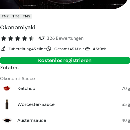
TM7
TM6
TM5
Okonomiyaki
4.7
126 Bewertungen
Zubereitung 45 Min
Gesamt 45 Min
4 Stück
Kostenlos registrieren
Zutaten
Okonomi-Sauce
Ketchup
70 g
Worcester-Sauce
35 g
Austernsauce
40 g