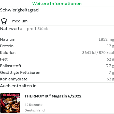
Weitere Informationen
Schwierigkeitsgrad
medium
Nährwerte
pro 1 Stück
Natrium
1852 mg
Protein
17 g
Kalorien
3641 kJ / 870 kcal
Fett
62 g
Ballaststoff
3.7 g
Gesättigte Fettsäuren
7 g
Kohlenhydrate
62 g
Auch enthalten in
THERMOMIX® Magazin 6/2022
42 Rezepte
Deutschland