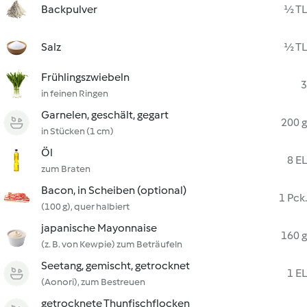
Backpulver
½ TL
Salz
½ TL
Frühlingszwiebeln
3
in feinen Ringen
Garnelen, geschält, gegart
200 g
in Stücken (1 cm)
Öl
8 EL
zum Braten
Bacon, in Scheiben (optional)
1 Pck.
(100 g), quer halbiert
japanische Mayonnaise
160 g
(z. B. von Kewpie) zum Beträufeln
Seetang, gemischt, getrocknet
1 EL
(Aonori), zum Bestreuen
getrocknete Thunfischflocken