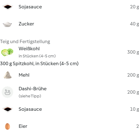
Sojasauce
20 g
Zucker
40 g
Teig und Fertigstellung
Weißkohl
300 g
in Stücken (4-5 cm)
300 g Spitzkohl, in Stücken (4-5 cm)
Mehl
200 g
Dashi-Brühe
200 g
(siehe Tipp)
Sojasauce
10 g
Eier
2