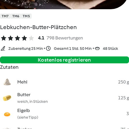
TM7
TM6
TM5
Lebkuchen-Butter-Plätzchen
4.1
798 Bewertungen
Zubereitung 25 Min
Gesamt 1 Std. 50 Min
48 Stück
Kostenlos registrieren
Zutaten
Mehl
250 g
Butter
125 g
weich, in Stücken
Eigelb
3
(siehe Tipp)