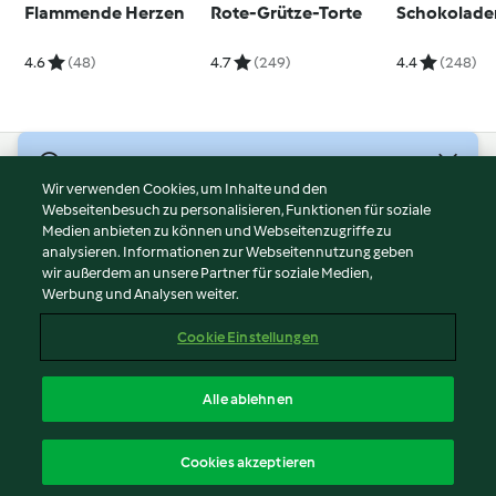
Flammende Herzen
Rote-Grütze-Torte
Schokoladen
4.6
(48)
4.7
(249)
4.4
(248)
© Copyright 2026
Wir verwenden Cookies, um Inhalte und den
Webseitenbesuch zu personalisieren, Funktionen für soziale
Nutzungsbedingungen
Medien anbieten zu können und Webseitenzugriffe zu
Datenschutzrichtlinien
analysieren. Informationen zur Webseitennutzung geben
Disclaimer
wir außerdem an unsere Partner für soziale Medien,
Werbung und Analysen weiter.
Impressum
Cookies
Cookie Einstellungen
Inhalt melden
Vertrag widerrufen
Alle ablehnen
Erklärung zur Barrierefreiheit
Deutsch
Cookies akzeptieren