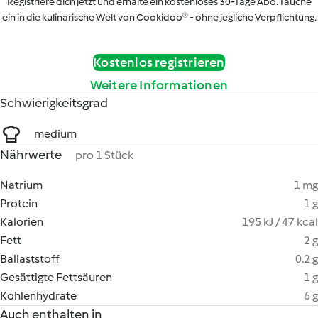
Registriere dich jetzt und erhalte ein kostenloses 30-Tage Abo. Tauche
ein in die kulinarische Welt von Cookidoo® - ohne jegliche Verpflichtung.
Kostenlos registrieren
Weitere Informationen
Schwierigkeitsgrad
medium
Nährwerte
pro 1 Stück
Natrium
1 mg
Protein
1 g
Kalorien
195 kJ / 47 kcal
Fett
2 g
Ballaststoff
0.2 g
Gesättigte Fettsäuren
1 g
Kohlenhydrate
6 g
Auch enthalten in