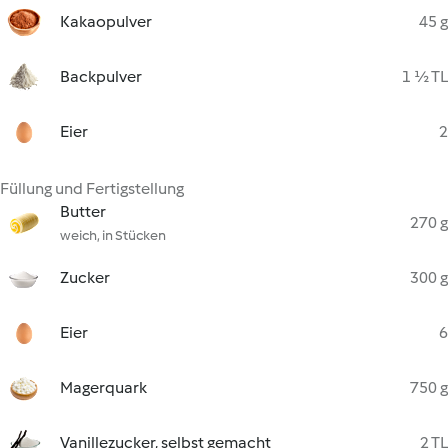
Kakaopulver
45 g
Backpulver
1 ½ TL
Eier
2
Füllung und Fertigstellung
Butter
270 g
weich, in Stücken
Zucker
300 g
Eier
6
Magerquark
750 g
Vanillezucker, selbst gemacht
2 TL