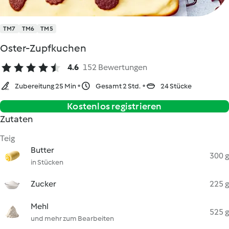
TM7
TM6
TM5
Oster-Zupfkuchen
4.6
152 Bewertungen
Zubereitung 25 Min
Gesamt 2 Std.
24 Stücke
Kostenlos registrieren
Zutaten
Teig
Butter
300 g
in Stücken
Zucker
225 g
Mehl
525 g
und mehr zum Bearbeiten