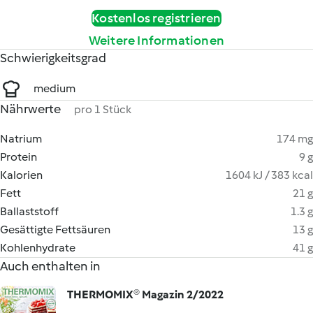
Kostenlos registrieren
Weitere Informationen
Schwierigkeitsgrad
medium
Nährwerte
pro 1 Stück
Natrium
174 mg
Protein
9 g
Kalorien
1604 kJ / 383 kcal
Fett
21 g
Ballaststoff
1.3 g
Gesättigte Fettsäuren
13 g
Kohlenhydrate
41 g
Auch enthalten in
THERMOMIX® Magazin 2/2022