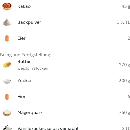
Kakao
45 g
Backpulver
1 ½ TL
Eier
2
Belag und Fertigstellung
Butter
270 g
weich, in Stücken
Zucker
300 g
Eier
6
Magerquark
750 g
Vanillezucker, selbst gemacht
2 TL