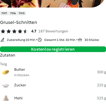
TM7
TM6
TM5
Grusel-Schnitten
4.7
187 Bewertungen
Zubereitung 20 Min
Gesamt 1 Std. 30 Min
30 Stücke
Kostenlos registrieren
Zutaten
Teig
Butter
300 g
in Stücken
Zucker
225 g
Mehl
525 g