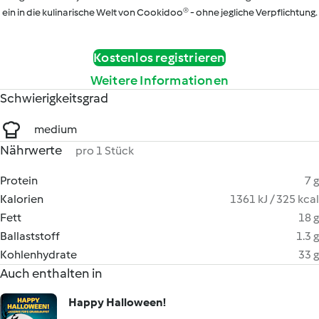
ein in die kulinarische Welt von Cookidoo® - ohne jegliche Verpflichtung.
Kostenlos registrieren
Weitere Informationen
Schwierigkeitsgrad
medium
Nährwerte
pro 1 Stück
Protein
7 g
Kalorien
1361 kJ / 325 kcal
Fett
18 g
Ballaststoff
1.3 g
Kohlenhydrate
33 g
Auch enthalten in
Happy Halloween!