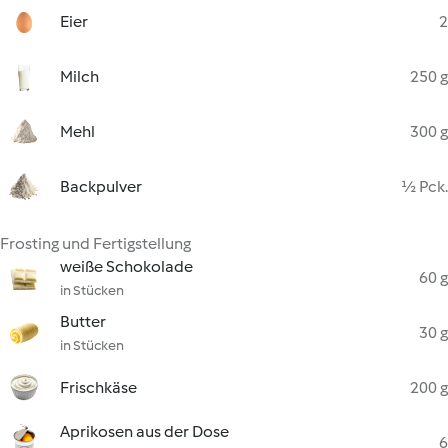
Eier
2
Milch
250 g
Mehl
300 g
Backpulver
½ Pck.
Frosting und Fertigstellung
weiße Schokolade
60 g
in Stücken
Butter
30 g
in Stücken
Frischkäse
200 g
Aprikosen aus der Dose
6