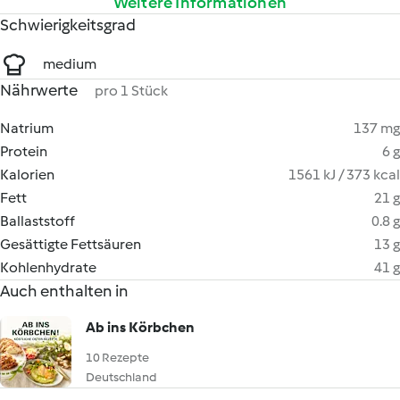
Weitere Informationen
Schwierigkeitsgrad
medium
Nährwerte
pro 1 Stück
Natrium
137 mg
Protein
6 g
Kalorien
1561 kJ / 373 kcal
Fett
21 g
Ballaststoff
0.8 g
Gesättigte Fettsäuren
13 g
Kohlenhydrate
41 g
Auch enthalten in
Ab ins Körbchen
10 Rezepte
Deutschland