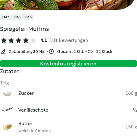
TM7
TM6
TM5
Spiegelei-Muffins
4.1
101 Bewertungen
Zubereitung 30 Min
Gesamt 2 Std.
12 Stück
Kostenlos registrieren
Zutaten
Teig
Zucker
160 g
Vanilleschote
½
Butter
150 g
weich, in Stücken