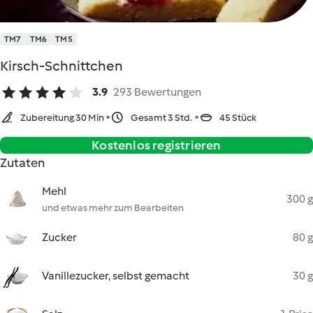
TM7
TM6
TM5
Kirsch-Schnittchen
3.9
293 Bewertungen
Zubereitung 30 Min
Gesamt 3 Std.
45 Stück
Kostenlos registrieren
Zutaten
Mehl
300 g
und etwas mehr zum Bearbeiten
Zucker
80 g
Vanillezucker, selbst gemacht
30 g