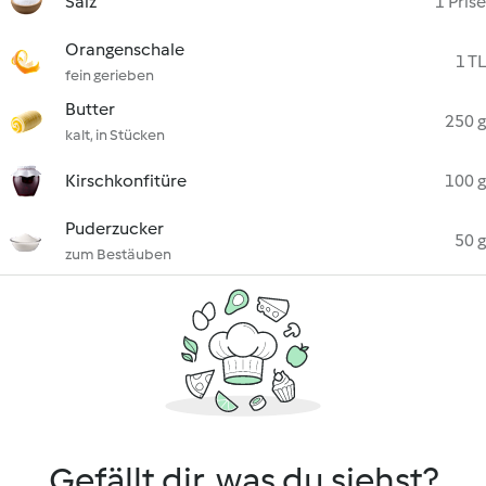
Salz
1 Prise
Orangenschale
1 TL
fein gerieben
Butter
250 g
kalt, in Stücken
Kirschkonfitüre
100 g
Puderzucker
50 g
zum Bestäuben
Gefällt dir, was du siehst?