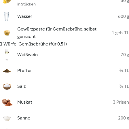
50 g
in Stücken
Wasser
600 g
Gewürzpaste für Gemüsebrühe, selbst
1 geh. TL
gemacht
1 Würfel Gemüsebrühe (für 0,5 l)
Weißwein
70 g
Pfeffer
¾ TL
Salz
¾ TL
Muskat
3 Prisen
Sahne
200 g