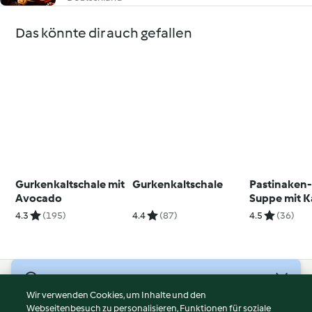
Das könnte dir auch gefallen
Gurkenkaltschale mit
Gurkenkaltschale
Pastinaken-
Avocado
Suppe mit 
Apfel-Topp
4.3
(195)
4.4
(87)
4.5
(36)
© Copyright 2026
Wir verwenden Cookies, um Inhalte und den
Webseitenbesuch zu personalisieren, Funktionen für soziale
Nutzungsbedingungen