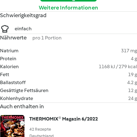
Weitere Informationen
Schwierigkeitsgrad
einfach
Nährwerte
pro 1 Portion
Natrium
317 mg
Protein
4 g
Kalorien
1168 kJ / 279 kcal
Fett
19 g
Ballaststoff
4.2 g
Gesättigte Fettsäuren
12 g
Kohlenhydrate
24 g
Auch enthalten in
THERMOMIX® Magazin 6/2022
42 Rezepte
Deutschland