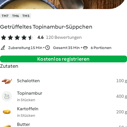
TM7
TM6
TM5
Getrüffeltes Topinambur-Süppchen
4.6
120 Bewertungen
Zubereitung 15 Min
Gesamt 35 Min
6 Portionen
Kostenlos registrieren
Zutaten
Schalotten
100 g
Topinambur
400 g
in Stücken
Kartoffeln
200 g
in Stücken
Butter