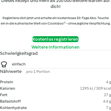
Dieses Rezept und mehr als 100 000 weitere warten auf
dich!
Registriere dich jetzt und erhalte ein kostenloses 30-Tage Abo. Tauche
ein in die kulinarische Welt von Cookidoo® - ohne jegliche Verpflichtung.
Kostenlos registrieren
Weitere Informationen
Schwierigkeitsgrad
einfach
Nährwerte
pro 1 Portion
Protein
4 g
Kalorien
1295 kJ / 309 kcal
Fett
27 g
Ballaststoff
4.4 g
Kohlenhydrate
7 g