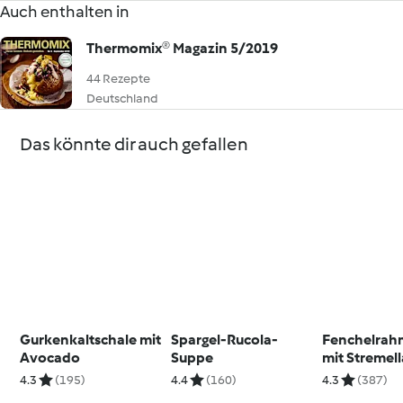
Auch enthalten in
Thermomix® Magazin 5/2019
44 Rezepte
Deutschland
Das könnte dir auch gefallen
Gurkenkaltschale mit
Spargel-Rucola-
Fenchelrah
Avocado
Suppe
mit Stremel
4.3
(195)
4.4
(160)
4.3
(387)