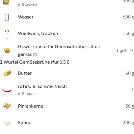
500 g
in Stücken
Wasser
600 g
Weißwein, trocken
150 g
Gewürzpaste für Gemüsebrühe, selbst
1 geh. TL
gemacht
1 Würfel Gemüsebrühe (für 0,5 l)
Butter
60 g
rote Chilischote, frisch
1
in Ringen
Pinienkerne
30 g
Sahne
200 g