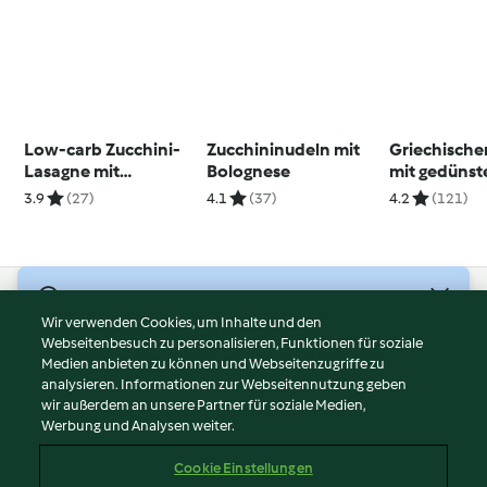
Low-carb Zucchini-
Zucchininudeln mit
Griechische
Lasagne mit
Bolognese
mit gedüns
Hähnchen
Hähnchen
3.9
(27)
4.1
(37)
4.2
(121)
© Copyright 2026
Wir verwenden Cookies, um Inhalte und den
Webseitenbesuch zu personalisieren, Funktionen für soziale
Nutzungsbedingungen
Medien anbieten zu können und Webseitenzugriffe zu
Datenschutzrichtlinien
analysieren. Informationen zur Webseitennutzung geben
Disclaimer
wir außerdem an unsere Partner für soziale Medien,
Werbung und Analysen weiter.
Impressum
Cookies
Cookie Einstellungen