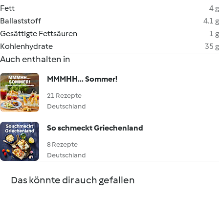
Fett
4 g
Ballaststoff
4.1 g
Gesättigte Fettsäuren
1 g
Kohlenhydrate
35 g
Auch enthalten in
MMMHH... Sommer!
21 Rezepte
Deutschland
So schmeckt Griechenland
8 Rezepte
Deutschland
Das könnte dir auch gefallen