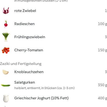
in mundgerechten Stücken (1-2 cm)
rote Zwiebel
1
Radieschen
100 g
Frühlingszwiebeln
3
Cherry-Tomaten
150 g
Zaziki und Fertigstellung
Knoblauchzehen
3
Salatgurken
350 g
halbiert, entkernt, in Stücken (ca. 2-3 cm)
Griechischer Joghurt (10% Fett)
400 g