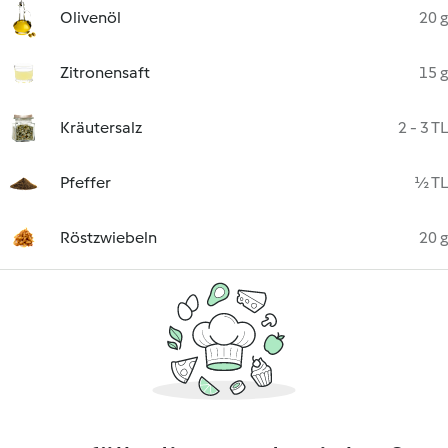
Olivenöl
20 g
Zitronensaft
15 g
Kräutersalz
2 - 3 TL
Pfeffer
½ TL
Röstzwiebeln
20 g