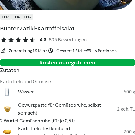
TM7
TM6
TM5
Bunter Zaziki-Kartoffelsalat
4.3
805 Bewertungen
Zubereitung 15 Min
Gesamt 1 Std.
6 Portionen
Kostenlos registrieren
Zutaten
Kartoffeln und Gemüse
Wasser
600 g
Gewürzpaste für Gemüsebrühe, selbst
2 geh. TL
gemacht
2 Würfel Gemüsebrühe (für je 0,5 l)
Kartoffeln, festkochend
700 g