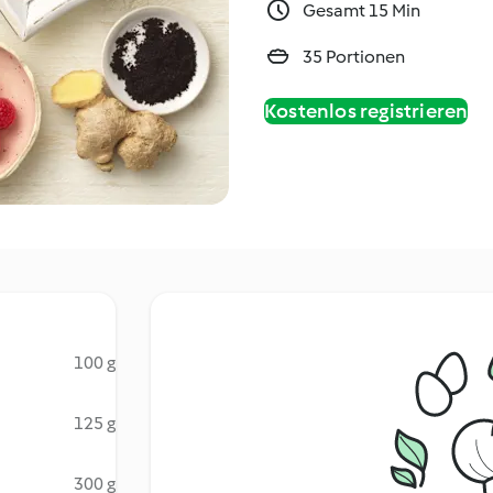
Gesamt 15 Min
35 Portionen
Kostenlos registrieren
100 g
125 g
300 g