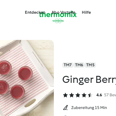
Entdecken
Abo Vorteile
Hilfe
TM7
TM6
TM5
Ginger Berr
4.6
57 Be
Zubereitung 15 Min