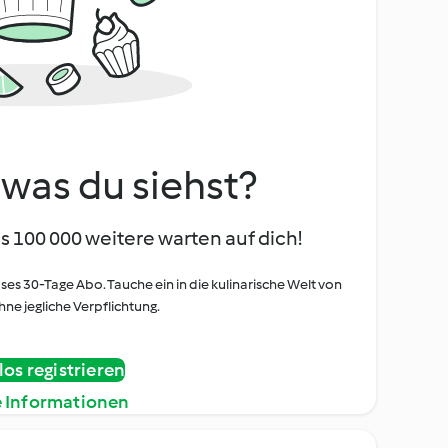
, was du siehst?
s 100 000 weitere warten auf dich!
oses 30-Tage Abo. Tauche ein in die kulinarische Welt von
ne jegliche Verpflichtung.
os registrieren
e Informationen