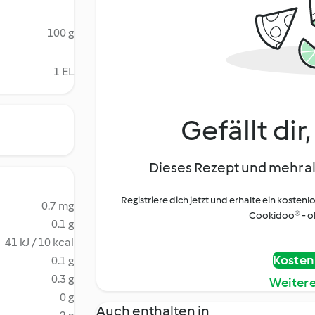
100 g
1 EL
Gefällt dir
Dieses Rezept und mehr al
Registriere dich jetzt und erhalte ein kostenl
0.7 mg
Cookidoo® - oh
0.1 g
41 kJ / 10 kcal
Kostenl
0.1 g
0.3 g
Weiter
0 g
Auch enthalten in