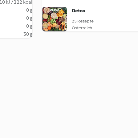
10 kJ / 122 kcal
0 g
Detox
0 g
25 Rezepte
0 g
Österreich
30 g