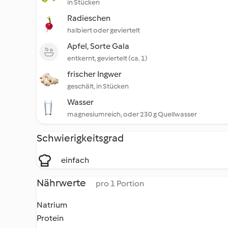
in Stücken
Radieschen
halbiert oder geviertelt
Apfel, Sorte Gala
entkernt, geviertelt (ca. 1)
frischer Ingwer
geschält, in Stücken
Wasser
magnesiumreich, oder 230 g Quellwasser
Schwierigkeitsgrad
einfach
Nährwerte
pro 1 Portion
Natrium
Protein