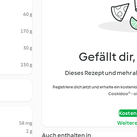
60 g
170 g
30 g
Gefällt dir
230 g
Dieses Rezept und mehr al
Registriere dich jetzt und erhalte ein kostenl
Cookidoo® - oh
Kostenl
Weiter
58 mg
2 g
Auch enthalten in