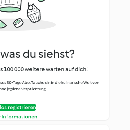
, was du siehst?
s 100 000 weitere warten auf dich!
oses 30-Tage Abo. Tauche ein in die kulinarische Welt von
ne jegliche Verpflichtung.
os registrieren
e Informationen