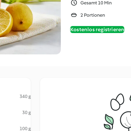
Gesamt 10 Min
2 Portionen
Kostenlos registrieren
340 g
30 g
100 g