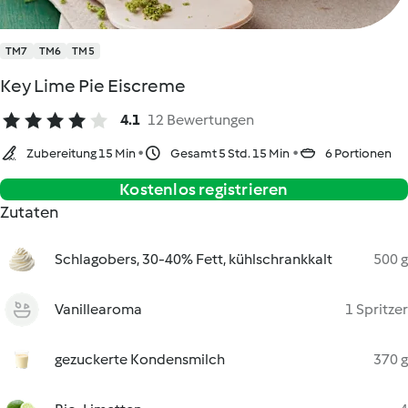
TM7
TM6
TM5
Key Lime Pie Eiscreme
4.1
12 Bewertungen
Zubereitung 15 Min
Gesamt 5 Std. 15 Min
6 Portionen
Kostenlos registrieren
Zutaten
Schlagobers, 30-40% Fett, kühlschrankkalt
500 g
Vanillearoma
1 Spritzer
gezuckerte Kondensmilch
370 g