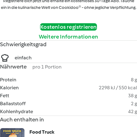
Registriere dich jetzt und erhalte ein kostenloses 30-Tage Abo. Tauche
ein in die kulinarische Welt von Cookidoo® - ohne jegliche Verpflichtung.
Kostenlos registrieren
Weitere Informationen
Schwierigkeitsgrad
einfach
Nährwerte
pro 1 Portion
Protein
8 g
Kalorien
2298 kJ / 550 kcal
Fett
38 g
Ballaststoff
2 g
Kohlenhydrate
42 g
Auch enthalten in
Food Truck