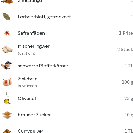
Zimtstange
1
Lorbeerblatt, getrocknet
1
Safranfäden
1 Prise
frischer Ingwer
2 Stück
(ca. 1 cm)
schwarze Pfefferkörner
1 TL
Zwiebeln
100 g
in Stücken
Olivenöl
25 g
brauner Zucker
10 g
Currypulver
1 TL