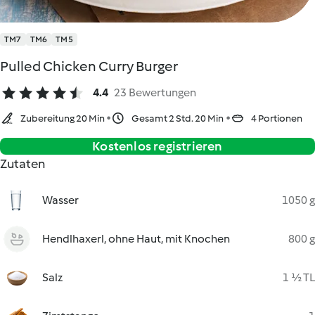
TM7
TM6
TM5
Pulled Chicken Curry Burger
4.4
23 Bewertungen
Zubereitung 20 Min
Gesamt 2 Std. 20 Min
4 Portionen
Kostenlos registrieren
Zutaten
Wasser
1050 g
Hendlhaxerl, ohne Haut, mit Knochen
800 g
Salz
1 ½ TL