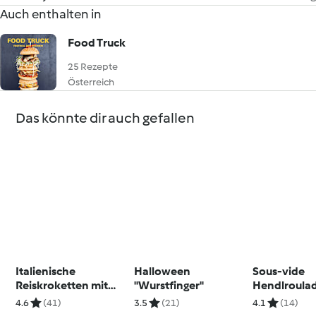
Auch enthalten in
Food Truck
25 Rezepte
Österreich
Das könnte dir auch gefallen
Italienische
Halloween
Sous-vide
Reiskroketten mit
"Wurstfinger"
Hendlroulad
Mozzarellakern
roter Papri
4.6
(41)
3.5
(21)
4.1
(14)
(Arancini)