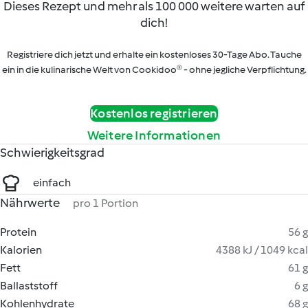
Dieses Rezept und mehr als 100 000 weitere warten auf
dich!
Registriere dich jetzt und erhalte ein kostenloses 30-Tage Abo. Tauche
ein in die kulinarische Welt von Cookidoo® - ohne jegliche Verpflichtung.
Kostenlos registrieren
Weitere Informationen
Schwierigkeitsgrad
einfach
Nährwerte
pro 1 Portion
Protein
56 g
Kalorien
4388 kJ / 1049 kcal
Fett
61 g
Ballaststoff
6 g
Kohlenhydrate
68 g