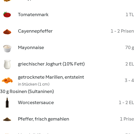
Tomatenmark
1 TL
Cayennepfeffer
1 - 2 Prisen
Mayonnaise
70 g
griechischer Joghurt (10% Fett)
2 EL
getrocknete Marillen, entsteint
3 - 4
in Stücken (1 cm)
30 g Rosinen (Sultaninen)
Worcestersauce
1 - 2 EL
Pfeffer, frisch gemahlen
1 Prise